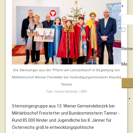
*
Reme
Me
Die Sternsinger aus der "Pfarre am Lainzerbach" in Begleitung von
Militärbischof Werner Freistetter bei Verteidigungsministerin Klaudia
Tanner
Foto: Carina Karlovits / ÖBH
Sternsingergruppe aus 13. Wiener Gemeindebezirk bei
Militärbischof Freistetter und Bundesministerin Tanner -
Rund 85.000 Kinder und Jugendliche bis 8. Jänner für
Österreichs größte entwicklungspolitische