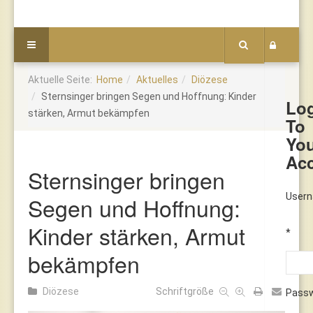
Aktuelle Seite:
Home
Aktuelles
Diözese
Sternsinger bringen Segen und Hoffnung: Kinder
Lo
stärken, Armut bekämpfen
To
Yo
Ac
Sternsinger bringen
User
Segen und Hoffnung:
Kinder stärken, Armut
*
bekämpfen
Diözese
Schriftgröße
Pass