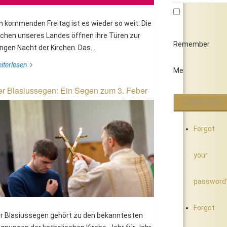
 kommenden Freitag ist es wieder so weit: Die
rchen unseres Landes öffnen ihre Türen zur
Remember
ngen Nacht der Kirchen. Das...
iterlesen
Me
r Blasiussegen: Ein Segen zum 3. Feber
Forgot
your
password
Forgot
r Blasiussegen gehört zu den bekanntesten