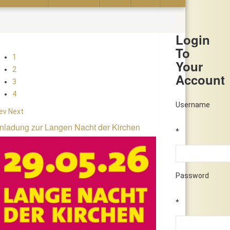
Login
To
1
Your
2
Account
3
4
Username
ev
Next
nladung zur Langen Nacht der Kirchen
*
Password
*