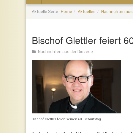
Home
Aktuelle Seite:
Home
Aktuelles
Nachrichten aus
Bischof Glettler feiert 
Nachrichten aus der Diözese
Bischof Glettler feiert seinen 60. Geburtstag