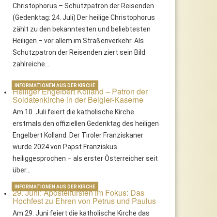
Christophorus – Schutzpatron der Reisenden
(Gedenktag: 24. Juli) Der heilige Christophorus
zählt zu den bekanntesten und beliebtesten
Heiligen – vor allem im Straßenverkehr. Als
Schutzpatron der Reisenden ziert sein Bild
zahlreiche…
INFORMATIONEN AUS DER KIRCHE
Heiliger Engelbert Kolland – Patron der
Soldatenkirche in der Belgier-Kaserne
Am 10. Juli feiert die katholische Kirche
erstmals den offiziellen Gedenktag des heiligen
Engelbert Kolland. Der Tiroler Franziskaner
wurde 2024 von Papst Franziskus
heiliggesprochen – als erster Österreicher seit
über…
INFORMATIONEN AUS DER KIRCHE
29. Juni: Apostelfürsten im Fokus: Das
Hochfest zu Ehren von Petrus und Paulus
Am 29. Juni feiert die katholische Kirche das