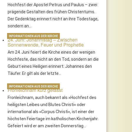
Hochfest der Apostel Petrus und Paulus – zwei
prägende Gestalten des frühen Christentums.
Der Gedenktag erinnert nicht an ihre Todestage,
sondern an…
INFORMATIONEN AUS DER KIRCHE
24. Juni: Johannistag – Zwischen
Sonnenwende, Feuer und Prophetie
Am 24. Juni feiert die Kirche eines der wenigen
Hochfeste, das nicht an den Tod, sondern an die
Geburt eines Heiligen erinnert: Johannes den
Täufer. Er gilt als der letzte…
INFORMATIONEN AUS DER KIRCHE
Fronleichnam kurz gefasst
Fronleichnam, auch bekannt als »Hochfest des
heiligsten Leibes und Blutes Christi« oder
international als »Corpus Christi«, ist einer der
höchsten Feiertage im katholischen Kirchenjahr.
Gefeiert wird er am zweiten Donnerstag…