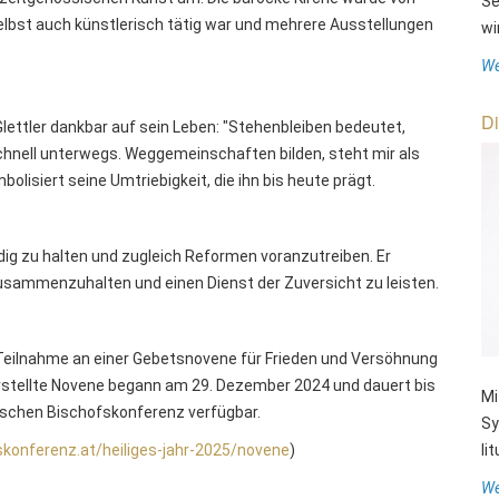
Se
selbst auch künstlerisch tätig war und mehrere Ausstellungen
wi
We
Di
Glettler dankbar auf sein Leben: "Stehenbleiben bedeutet,
schnell unterwegs. Weggemeinschaften bilden, steht mir als
lisiert seine Umtriebigkeit, die ihn bis heute prägt.
ndig zu halten und zugleich Reformen voranzutreiben. Er
ät zusammenzuhalten und einen Dienst der Zuversicht zu leisten.
r Teilnahme an einer Gebetsnovene für Frieden und Versöhnung
erstellte Novene begann am 29. Dezember 2024 und dauert bis
Mi
hischen Bischofskonferenz verfügbar.
Sy
konferenz.at/heiliges-jahr-2025/novene
)
li
We