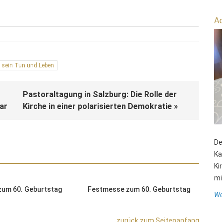
Ad
n sein Tun und Leben
Pastoraltagung in Salzburg: Die Rolle der
uar
Kirche in einer polarisierten Demokratie »
De
Ka
Ki
mit
um 60. Geburtstag
Festmesse zum 60. Geburtstag
F
We
zurück zum Seitenanfang