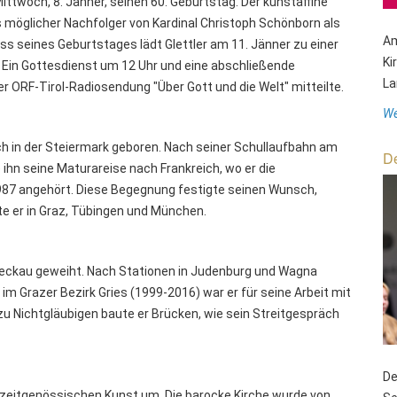
ittwoch, 8. Jänner, seinen 60. Geburtstag. Der kunstaffine
s möglicher Nachfolger von Kardinal Christoph Schönborn als
Am
ss seines Geburtstages lädt Glettler am 11. Jänner zu einer
Ki
 Ein Gottesdienst um 12 Uhr und eine abschließende
La
der ORF-Tirol-Radiosendung "Über Gott und die Welt" mitteilte.
We
h in der Steiermark geboren. Nach seiner Schullaufbahn am
De
ihn seine Maturareise nach Frankreich, wo er die
987 angehört. Diese Begegnung festigte seinen Wunsch,
te er in Graz, Tübingen und München.
Seckau geweiht. Nach Stationen in Judenburg und Wagna
r im Grazer Bezirk Gries (1999-2016) war er für seine Arbeit mit
zu Nichtgläubigen baute er Brücken, wie sein Streitgespräch
De
ur zeitgenössischen Kunst um. Die barocke Kirche wurde von