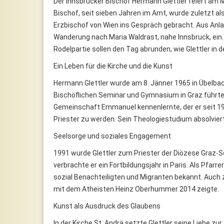
Der Innsbrucker Bischof Hermann Glettler feiert am M
Bischof, seit sieben Jahren im Amt, wurde zuletzt al
Erzbischof von Wien ins Gespräch gebracht. Aus Anla
Wanderung nach Maria Waldrast, nahe Innsbruck, ein.
Rodelpartie sollen den Tag abrunden, wie Glettler in 
Ein Leben für die Kirche und die Kunst
Hermann Glettler wurde am 8. Jänner 1965 in Übelbac
Bischöflichen Seminar und Gymnasium in Graz führte 
Gemeinschaft Emmanuel kennenlernte, der er seit 1
Priester zu werden. Sein Theologiestudium absolvier
Seelsorge und soziales Engagement
1991 wurde Glettler zum Priester der Diözese Graz-
verbrachte er ein Fortbildungsjahr in Paris. Als Pfarre
sozial Benachteiligten und Migranten bekannt. Auch 
mit dem Atheisten Heinz Oberhummer 2014 zeigte.
Kunst als Ausdruck des Glaubens
In der Kirche St. Andrä setzte Glettler seine Liebe z