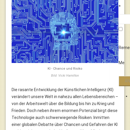
*
Reme
Me
KI - Chance und Risiko
Bild: Vicki Hamilton
Die rasante Entwicklung der Künstlichen Intelligenz (KI)
verändert unsere Welt in nahezu allen Lebensbereichen –
von der Arbeitswelt über die Bildung bis hin zu Krieg und
Frieden. Doch neben ihrem enormen Potenzial birgt diese
Technologie auch schwerwiegende Risiken. Inmitten
einer globalen Debatte über Chancen und Gefahren der KI