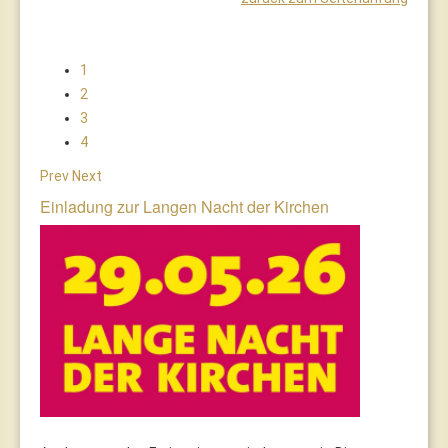
1
2
3
4
Prev
Next
Einladung zur Langen Nacht der Kirchen