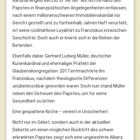
Kardinal Angelo Becciu. Er fiel tief: Als rechte Hand des
Papstes in finanzpolitischen Angelegenheiten entlassen,
nach einem millionenschweren Immobilienskandal vor
Gericht gestellt und zu fünfeinhalb Jahren Haft verurteilt,
ist seine rückhaltlose Loyalität zu Franziskus inzwischen
Geschichte. Doch auch er kniete sich in die Reihen der
Betenden.
Ebenfalls dabei: Gerhard Ludwig Müller, deutscher
Kurienkardinal und ehemaliger Präfekt der
Glaubenskongregation. 2017 entmachtete ihn
Franziskus, nachdem theologische Differenzen
unüberbrückbar geworden waren. Doch nun stand Müller
neben den Getreuen des Papstes, um für seine
Gesundheit zu bitten.
Eine gespaltene Kirche – vereint in Unsicherheit
Nicht nur im Gebet, sondern auch in der aktuellen
Debatte um einen möglichen Rücktritt des schwer
erkrankten Papstes zeigt sich eine ungewohnte Allianz.