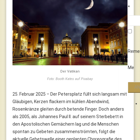
*
Reme
Me
Der Vatikan
Foto: Booth Kates auf Pixabay
25. Februar 2025 – Der Petersplatz füllt sich langsam mit
Gläubigen, Kerzen flackern im kühlen Abendwind,
Rosenkränze gleiten durch betende Finger. Doch anders
als 2005, als Johannes Paul II. auf seinem Sterbebett in
den Apostolischen Gemächern lag und die Menschen
spontan zu Gebeten zusammenströmten, folgt die
aktuelle Gebetswelle einer geplanten Choreografie des