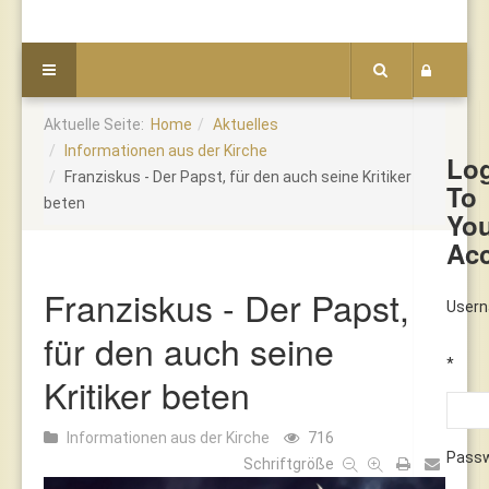
Aktuelle Seite:
Home
Aktuelles
Informationen aus der Kirche
Lo
Franziskus - Der Papst, für den auch seine Kritiker
To
beten
Yo
Ac
Franziskus - Der Papst,
User
für den auch seine
*
Kritiker beten
Informationen aus der Kirche
716
Pass
Schriftgröße