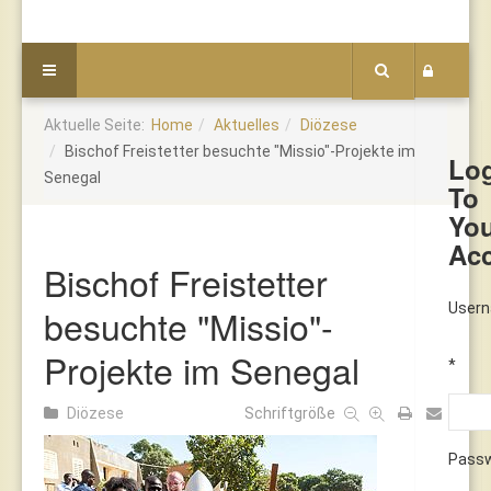
Aktuelle Seite:
Home
Aktuelles
Diözese
Bischof Freistetter besuchte "Missio"-Projekte im
Lo
Senegal
To
Yo
Ac
Bischof Freistetter
User
besuchte "Missio"-
Projekte im Senegal
*
Diözese
Schriftgröße
Pass