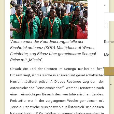
*
Vorsitzender der Koordinierungsstelle der
Reme
Bischofskonferenz (KOO), Militärbischof Werner
Freistetter, zog Bilanz über gemeinsame Senegal-
Me
Reise mit „Missio“.
Obwohl die Zahl der Christen im Senegal nur bei ca. fümf
Prozent liegt, ist die Kirche in sozialer und gesellschaftlicher
Hinsicht „äußerst präsent“. Dieses Resümee zog der der
österreichische "Missionsbischof" Werner Freistetter nach
einem einwöchigen Besuch des westafrikanischen Landes.
Freistetter war in der vergangenen Woche gemeinsam mit
„Missio- Päpstliche Missionswerke in Österreich“ und dessen
Nationaldirektor P. Karl Wallner zu einem Lokalaugenschein in