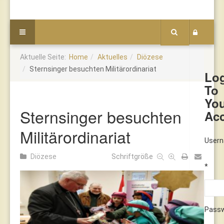
Aktuelle Seite:
Home
Aktuelles
Diözese
Sternsinger besuchten Militärordinariat
Lo
To
Yo
Sternsinger besuchten
Ac
Militärordinariat
User
Diözese
Schriftgröße
*
Pass