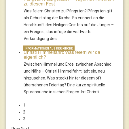
zu diesem Fest
Was feiern Christen zu Pfingsten? Pfingsten gilt
als Geburtstag der Kirche. Es erinnert an die
Herabkunft des Heiligen Geistes auf die Jünger –
ein Ereignis, das infoge die weltweite
Verkündigung des…
INFORMATIONEN AUS DER KIRCHE
Christi Himmelfahrt: Was feiern wir da
eigentlich?
Zwischen Himmel und Erde, zwischen Abschied
und Nähe – Christi Himmelfahrt lädt ein, neu
hinzusehen. Was steckt hinter diesem oft
übersehenen Feiertag? Eine kurze spirituelle
Spurensuche in sieben Fragen. Ist Christi…
1
2
3
Prev
Next