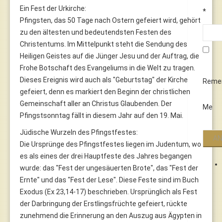
Ein Fest der Urkirche:
*
Pfingsten, das 50 Tage nach Ostern gefeiert wird, gehört
zu den ältesten und bedeutendsten Festen des
Christentums. Im Mittelpunkt steht die Sendung des
Heiligen Geistes auf die Jünger Jesu und der Auftrag, die
Frohe Botschaft des Evangeliums in die Welt zu tragen.
Dieses Ereignis wird auch als "Geburtstag" der Kirche
Reme
gefeiert, denn es markiert den Beginn der christlichen
Gemeinschaft aller an Christus Glaubenden. Der
Me
Pfingstsonntag fällt in diesem Jahr auf den 19. Mai.
Jüdische Wurzeln des Pfingstfestes:
Die Ursprünge des Pfingstfestes liegen im Judentum, wo
es als eines der drei Hauptfeste des Jahres begangen
wurde: das "Fest der ungesäuerten Brote", das "Fest der
Ernte" und das "Fest der Lese". Diese Feste sind im Buch
Exodus (Ex 23,14-17) beschrieben. Ursprünglich als Fest
der Darbringung der Erstlingsfrüchte gefeiert, rückte
zunehmend die Erinnerung an den Auszug aus Ägypten in