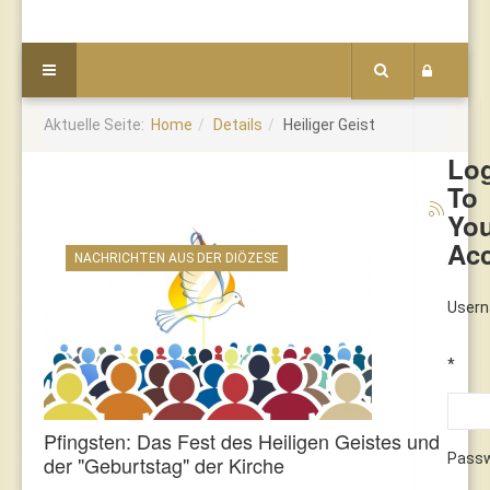
Aktuelle Seite:
Home
Details
Heiliger Geist
Lo
To
Yo
Ac
NACHRICHTEN AUS DER DIÖZESE
User
*
Pfingsten: Das Fest des Heiligen Geistes und
Pass
der "Geburtstag" der Kirche