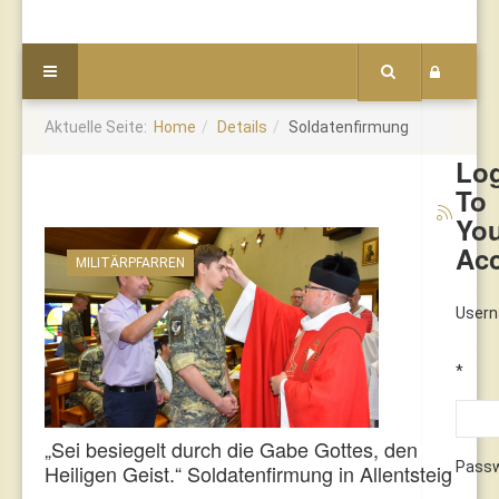
Aktuelle Seite:
Home
Details
Soldatenfirmung
Lo
To
Yo
Ac
MILITÄRPFARREN
User
*
„Sei besiegelt durch die Gabe Gottes, den
Pass
Heiligen Geist.“ Soldatenfirmung in Allentsteig