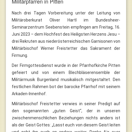
Militärpfarren in Pitten
Nach drei Tagen Vorbereitung unter der Leitung von
Militäroberkurat Oliver Hartl im Bundesheer-
Seminarzentrum Seebenstein empfingen am Freitag, 16.
Juni 2023 – dem Hochfest des Heiligsten Herzens Jesu –
drei Rekruten aus niederösterreichischen Garnisonen von
Militärbischof Werner Freistetter das Sakrament der
Firmung.
Der Firmgottesdienst wurde in der Pfarrhofkirche Pitten
gefeiert und von einem Blechbläserensemble der
Militärmusik Burgenland musikalisch mitgestaltet. Den
festlichen Rahmen bot der barocke Pfarrhof mit seinem
Arkaden-Innenhof.
Militärbischof Freistetter verwies in seiner Predigt auf
den sogenannten „guten Geist“, der in unseren
zwischenmenschlichen Beziehungen nichts anders ist
als der Geist Gottes: „Lasst euch von diesem Geist leiten
und gebt ihn auch an andere weiter. Danke für euer