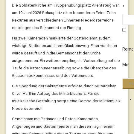
Die Soldatenkirche am Truppenübungsplatz Allentsteig war
*
am 19. Juni 2026 Schauplatz einer besonderen Feier: Zehn
Rekruten aus verschiedenen Einheiten Niederösterreichs
empfingen das Sakrament der Firmung.
Für zwei Kameraden markierte der Gottesdienst zudem
wichtige Stationen auf ihrem Glaubensweg. Einer von ihnen
Reme
wurde getauft und in die Gemeinschaft der Kirche
aufgenommen. Ein weiterer empfing als Vorbereitung auf die
Me
Taufe die Katechumenensalbung sowie die Übergabe des
Glaubensbekenntnisses und des Vaterunsers.
Die Spendung der Sakramente erfolgte durch Militärdekan
Oliver Hartl im Auftrag des Militärbischofs. Für die
musikalische Gestaltung sorgte eine Combo der Militärmusik
Niederösterreich.
Gemeinsam mit Patinnen und Paten, Kameraden,
Angehörigen und Gästen feierte man diesen Tag in einem
würdigen Rahmen. Möge dieser Tag noch lange für diese