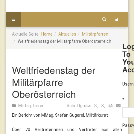
Aktuelle Seite:
Home
Aktuelles
Militärpfarren
Weltfriedenstag der Militärpfarre Oberösterreich
Lo
To
Yo
Weltfriedenstag der
Ac
Militärpfarre
User
Oberösterreich
*
Militärpfarren
Schriftgröße
Ein Bericht von MMag. Stefan Gugerel, Militärkurat
Pass
Über 70 Vertreterinnen und Vertreter aus allen