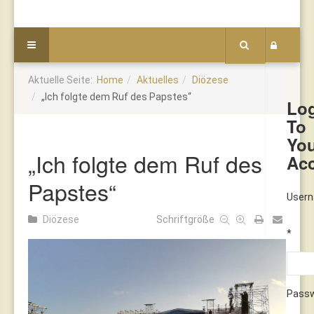
Aktuelle Seite:
Home
Aktuelles
Diözese
„Ich folgte dem Ruf des Papstes“
Lo
To
Yo
„Ich folgte dem Ruf des
Ac
Papstes“
User
Diözese
Schriftgröße
*
Pass