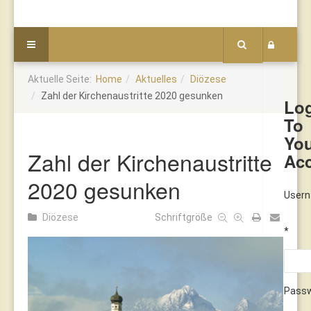
Aktuelle Seite:
Home
Aktuelles
Diözese
Zahl der Kirchenaustritte 2020 gesunken
Lo
To
Yo
Zahl der Kirchenaustritte
Ac
2020 gesunken
User
Diözese
Schriftgröße
*
Pass