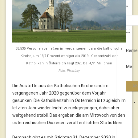
*
58.535 Personen verließen im vergangenen Jahr die katholische
Reme
Kirche, um 13,7 Prozent weniger als 2019 - Gesamtzahl der
Katholiken in Österreich liegt 2020 bei 4,91 Millionen
Me
Foto: Pixarbay
Die Austritte aus der Katholischen Kirche sind im
vergangenen Jahr 2020 gegenüber dem Vorjahr
gesunken. Die Katholikenzahl in Österreich ist zugleich im
letzten Jahr wieder leicht zurückgegangen, dabei aber
weitgehend stabil. Das ergeben die am Mittwoch von den
österreichischen Diözesen veröffentlichten Statistiken.
Demnach gibt es mit Stichtag 31. Dezember 2020 in