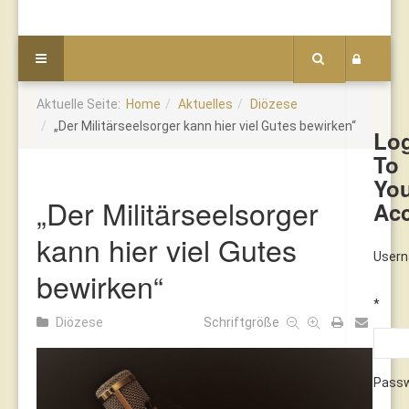
Aktuelle Seite:
Home
Aktuelles
Diözese
„Der Militärseelsorger kann hier viel Gutes bewirken“
Lo
To
Yo
„Der Militärseelsorger
Ac
kann hier viel Gutes
User
bewirken“
*
Diözese
Schriftgröße
Pass