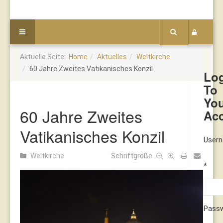
Aktuelle Seite:
Home
Aktuelles
Weltkirche
60 Jahre Zweites Vatikanisches Konzil
Lo
To
Yo
60 Jahre Zweites
Ac
Vatikanisches Konzil
User
Weltkirche
Schriftgröße
*
Pass