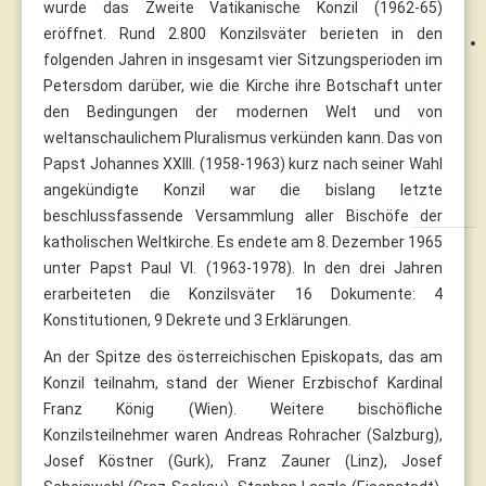
wurde das Zweite Vatikanische Konzil (1962-65)
eröffnet. Rund 2.800 Konzilsväter berieten in den
folgenden Jahren in insgesamt vier Sitzungsperioden im
Petersdom darüber, wie die Kirche ihre Botschaft unter
den Bedingungen der modernen Welt und von
weltanschaulichem Pluralismus verkünden kann. Das von
Papst Johannes XXIII. (1958-1963) kurz nach seiner Wahl
angekündigte Konzil war die bislang letzte
beschlussfassende Versammlung aller Bischöfe der
katholischen Weltkirche. Es endete am 8. Dezember 1965
unter Papst Paul VI. (1963-1978). In den drei Jahren
erarbeiteten die Konzilsväter 16 Dokumente: 4
Konstitutionen, 9 Dekrete und 3 Erklärungen.
An der Spitze des österreichischen Episkopats, das am
Konzil teilnahm, stand der Wiener Erzbischof Kardinal
Franz König (Wien). Weitere bischöfliche
Konzilsteilnehmer waren Andreas Rohracher (Salzburg),
Josef Köstner (Gurk), Franz Zauner (Linz), Josef