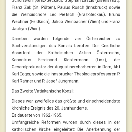
Schoiswohl (Graz-Seckau), Stephan Laszlo (Eisenstadt),
Franz Zak (St. Pölten), Paulus Rusch (Innsbruck) sowie
die Weihbischöfe Leo Pietsch (Graz-Seckau), Bruno
Wechner (Feldkirch), Jakob Weinbacher (Wien) und Franz
Jachym (Wien).
Daneben wurden folgende vier Österreicher zu
Sachverständigen des Konzils berufen: Der Geistliche
Assistent der Katholischen Aktion Österreichs,
Kanonikus Ferdinand Klostermann (Linz), der
Generalprokurator der Augustinerchorherren in Rom, Abt
Karl Egger, sowie die Innsbrucker Theologieprofessoren P.
Karl Rahner und P. Josef Jungmann.
Das Zweite Vatiakanische Konzil:
Dieses war zweifellos das größte und einschneidendste
kirchliche Ereignis des 20. Jahrhunderts.
Es dauerte von 1962-1965.
Umfangreiche Reformen wurden durch dieses in der
katholischen Kirche eingeleitet: Die Anerkennung der