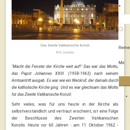
*
Das Zweite Vatikanische Konzil
Reme
Bild: pixabay
Me
"Macht die Fenster der Kirche weit auf!" Das war das Motto,
das Papst Johannes XXIII. (1958-1963) nach seinem
Amtsantritt ausgab. Es war wie ein Weckruf, der damals durch
die katholische Kirche ging. Und es war gleichsam das Motto
für das Zweite Vatikanische Konzil.
Sehr vieles, was für uns heute in der Kirche als
selbstverständlich und vertraut erscheint, ist eine Folge
der Beschlüsse des Zweiten Vatikanischen
Konzils. Heute vor 60 Jahren - am 11. Oktober 1962 -