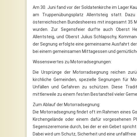
Am 30. Juni fand vor der Soldatenkirche im Lager Ka
am Truppenübungsplatz Allentsteig statt. Dazu
österreichischen Bundesheeres mit insgesamt 35 Mot
wurden. Zur Segensfeier durfte auch Oberst H
Allentsteig, und Oberst Julius Schlapschy, Komma
der Segnung erfolgte eine gemeinsame Ausfahrt der B
bei einem gemeinsamen Mittagessen und gemütlich
Wissenswertes zu Motorradsegnungen:
Die Ursprünge der Motorradsegnung reichen zurü
kirchliche Gemeinden, spezielle Segnungen für Mo
Unfällen und Gefahren zu schützen. Diese Tradit
mittlerweile zu einem festen Bestandteil vieler Ge
Zum Ablauf der Motorradsegnung:
Die Motorradsegnung findet oft im Rahmen eines Got
Kirchengelände oder einem dafür vorgesehenen Pl
Segenszeremonie durch, bei der er ein Gebet spricht
Dabei wird um Schutz, Sicherheit und eine unfallfreie