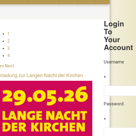
Login
To
1
Your
2
Account
3
4
Username
ev
Next
nladung zur Langen Nacht der Kirchen
*
Password
*