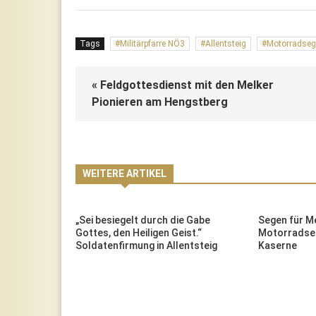
Tags
Militärpfarre NÖ3
Allentsteig
Motorradse
« Feldgottesdienst mit den Melker
Pionieren am Hengstberg
WEITERE ARTIKEL
„Sei besiegelt durch die Gabe
Segen für M
enfirmung
Gottes, den Heiligen Geist.“
Motorradseg
Soldatenfirmung in Allentsteig
Kaserne