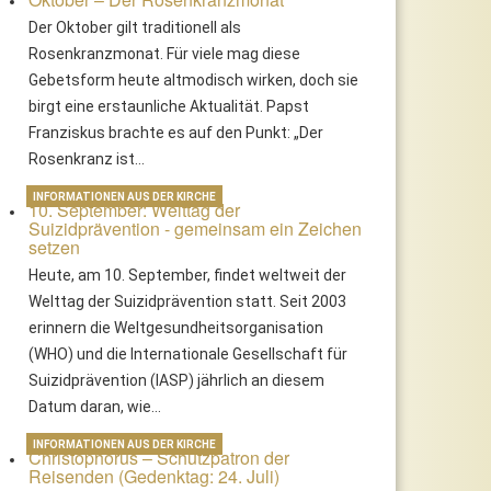
Der Oktober gilt traditionell als
Rosenkranzmonat. Für viele mag diese
Gebetsform heute altmodisch wirken, doch sie
birgt eine erstaunliche Aktualität. Papst
Franziskus brachte es auf den Punkt: „Der
Rosenkranz ist…
INFORMATIONEN AUS DER KIRCHE
10. September: Welttag der
Suizidprävention - gemeinsam ein Zeichen
setzen
Heute, am 10. September, findet weltweit der
Welttag der Suizidprävention statt. Seit 2003
erinnern die Weltgesundheitsorganisation
timmungsvoller
Glaubenszeugnis und
(WHO) und die Internationale Gesellschaft für
eldgottesdienst mit Militärdekan
Gemeinschaft: Soldatenfirmu
Suizidprävention (IASP) jährlich an diesem
liver Hartl in Allentsteig
in Allentsteig
Datum daran, wie…
INFORMATIONEN AUS DER KIRCHE
Christophorus – Schutzpatron der
Reisenden (Gedenktag: 24. Juli)