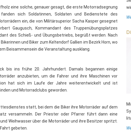
Se
ufholz eine solche, genauer gesagt, die erste Motorradsegnung
wi
 fanden sich Soldatinnen, Soldaten und Bedienstete des
We
orrädern ein, die von Militärsuperior Sacha Kasper gesegnet
erbert Gaugusch, Kommandant des Truppenübungsplatzes
Di
ndant des Schieß- und Übungsbetriebs, begrüßt werden. Nach
ikerinnen und Biker zum Keltendorf Gallien im Bezirk Horn, wo
em Beisammensein die Veranstaltung ausklang.
ck bis ins frühe 20. Jahrhundert. Damals begannen einige
torräder anzubieten, um die Fahrer und ihre Maschinen vor
ion hat sich im Laufe der Jahre weiterentwickelt und ist
meinden und Motorradclubs geworden.
Mi
tesdienstes statt, bei dem die Biker ihre Motorräder auf dem
Sy
atz versammeln. Der Priester oder Pfarrer führt dann eine
li
 und Weihwasser über die Motorräder und ihre Besitzer spritzt.
 Fahrt gebeten.
We