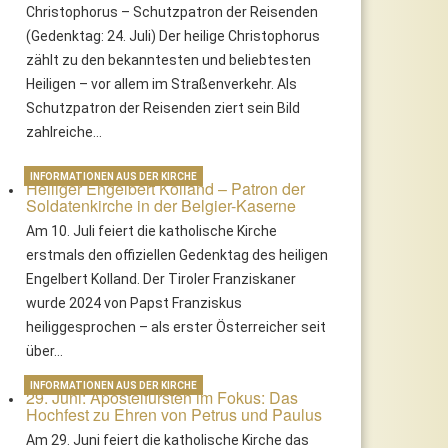
Christophorus – Schutzpatron der Reisenden
(Gedenktag: 24. Juli) Der heilige Christophorus
zählt zu den bekanntesten und beliebtesten
Heiligen – vor allem im Straßenverkehr. Als
Schutzpatron der Reisenden ziert sein Bild
zahlreiche…
INFORMATIONEN AUS DER KIRCHE
Heiliger Engelbert Kolland – Patron der
Soldatenkirche in der Belgier-Kaserne
Am 10. Juli feiert die katholische Kirche
erstmals den offiziellen Gedenktag des heiligen
Engelbert Kolland. Der Tiroler Franziskaner
wurde 2024 von Papst Franziskus
heiliggesprochen – als erster Österreicher seit
über…
INFORMATIONEN AUS DER KIRCHE
29. Juni: Apostelfürsten im Fokus: Das
Hochfest zu Ehren von Petrus und Paulus
Am 29. Juni feiert die katholische Kirche das