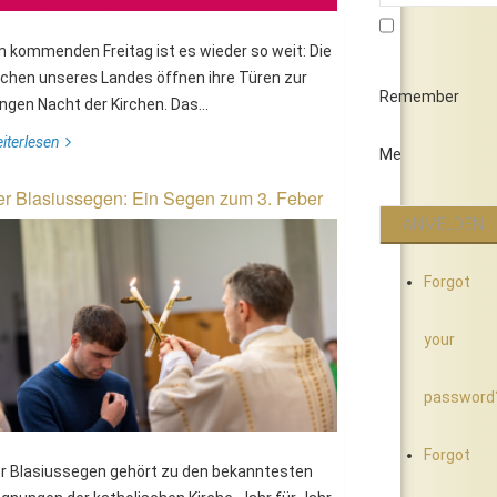
 kommenden Freitag ist es wieder so weit: Die
rchen unseres Landes öffnen ihre Türen zur
Remember
ngen Nacht der Kirchen. Das...
iterlesen
Me
r Blasiussegen: Ein Segen zum 3. Feber
Forgot
your
password
Forgot
r Blasiussegen gehört zu den bekanntesten