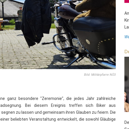
Am
Ki
La
We
De
Bild: Militärpfarre NÖ3
eine ganz besondere "Zeremonie", die jedes Jahr zahlreiche
radsegnung. Bei diesem Ereignis treffen sich Biker aus
 segnen zu lassen und gemeinsam ihren Glauben zu feiern. Die
einer beliebten Veranstaltung entwickelt, die sowohl Gläubige
De