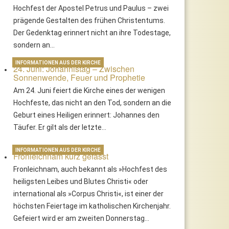
Hochfest der Apostel Petrus und Paulus – zwei
prägende Gestalten des frühen Christentums.
Der Gedenktag erinnert nicht an ihre Todestage,
sondern an…
INFORMATIONEN AUS DER KIRCHE
24. Juni: Johannistag – Zwischen
Sonnenwende, Feuer und Prophetie
Am 24. Juni feiert die Kirche eines der wenigen
Hochfeste, das nicht an den Tod, sondern an die
Geburt eines Heiligen erinnert: Johannes den
Täufer. Er gilt als der letzte…
INFORMATIONEN AUS DER KIRCHE
Fronleichnam kurz gefasst
Fronleichnam, auch bekannt als »Hochfest des
heiligsten Leibes und Blutes Christi« oder
international als »Corpus Christi«, ist einer der
höchsten Feiertage im katholischen Kirchenjahr.
Gefeiert wird er am zweiten Donnerstag…