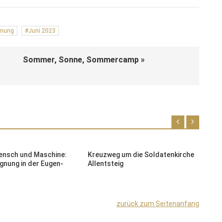
gnung
Juni 2023
Sommer, Sonne, Sommercamp »
ensch und Maschine:
Kreuzweg um die Soldatenkirche
S
nung in der Eugen-
Allentsteig
F
O
zurück zum Seitenanfang