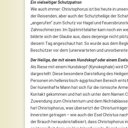
Ein vielseitiger Schutzpatron
Wie auch immer: Christophorus ist bis heute in unser
der Reisenden, aber auch der Schutzheilige der Schat
„angerufen“ zum Schutz vor Hagel und Feuersbrünste
Zahnschmerzen. Im Spätmittelalter kam noch ein weit
bildete sich der Glaube aus, dass derjenige nicht plöt
diesem Tag angeschaut hat. So wurde aus dem Beglei
Beschützer vor dem (unerwarteten und unvorbereite
Der Heilige, der mit einem Hundskopf oder einem Eselsk
Als Riese mit einem Hundskopf (Kynokephale) wird Ch
dargestellt. Diese besondere Darstellung des Heilige
Personen im hellenistisch-ägyptischen Bereich entsta
Der hünenhafte Mann hat sich für die römische Arme
Kontakt gekommen und hat sich unter dem Namen Ch
Zuwendung zum Christentum und dem Nichtablassen 
hat Christophorus, was übersetzt der Christusträger
Innersten getragen – wie auch der Esel Christus na
der Brauch herauskristallisiert, dass Christophorus 