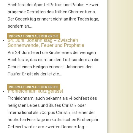
Hochfest der Apostel Petrus und Paulus – zwei
prägende Gestalten des frühen Christentums.
Der Gedenktag erinnert nicht an ihre Todestage,
sondern an…
INFORMATIONEN AUS DER KIRCHE
24. Juni: Johannistag – Zwischen
Sonnenwende, Feuer und Prophetie
Am 24. Juni feiert die Kirche eines der wenigen
Hochfeste, das nicht an den Tod, sondern an die
Geburt eines Heiligen erinnert: Johannes den
Täufer. Er gilt als der letzte…
INFORMATIONEN AUS DER KIRCHE
Fronleichnam kurz gefasst
Fronleichnam, auch bekannt als »Hochfest des
heiligsten Leibes und Blutes Christi« oder
international als »Corpus Christi«, ist einer der
höchsten Feiertage im katholischen Kirchenjahr.
Gefeiert wird er am zweiten Donnerstag…