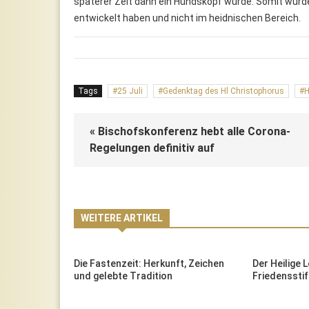
späterer Zeit dann ein Hundskopf wurde. Somit würd
entwickelt haben und nicht im heidnischen Bereich.
Tags
25 Juli
Gedenktag des Hl Christophorus
H
« Bischofskonferenz hebt alle Corona-
Regelungen definitiv auf
WEITERE ARTIKEL
r, der
Die Fastenzeit: Herkunft, Zeichen
Der Heilige 
und gelebte Tradition
Friedenssti