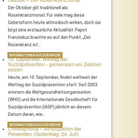
Der Oktober gilt traditionell als
Rosenkranzmonat. Für viele mag diese
Gebetsform heute altmodisch wirken, doch sie
birgt eine erstaunliche Aktualität. Papst
Franziskus brachte es auf den Punkt: „Der
Rosenkranz ist…
INFORMATIONEN AUS DER KIRCHE
10. September: Welttag der
Suizidprävention - gemeinsam ein Zeichen
setzen
Heute, am 10. September, findet weltweit der
Welttag der Suizidprävention statt. Seit 2003
erinnern die Weltgesundheitsorganisation
(WHO) und die Internationale Gesellschaft für
Suizidprävention (IASP) jährlich an diesem
Datum daran, wie…
5. Juli: Hl. Christophorus
Nikolaus von Myra: Einer, der
stets das Gute wollte!
INFORMATIONEN AUS DER KIRCHE
Christophorus – Schutzpatron der
Reisenden (Gedenktag: 24. Juli)