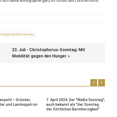
e sich diese Ikonographie ganz im Schoß des Christentums
intergundinformationen
23. Juli - Christophorus-Sonntag: Mit
Mobilität gegen den Hunger »
Leopold – Gründer,
7. April 2024: Der "Weiße Sonntag",
2
fter und Landespatron
auch bekannt als "der Sonntag
der Göttlichen Barmherzigkeit"