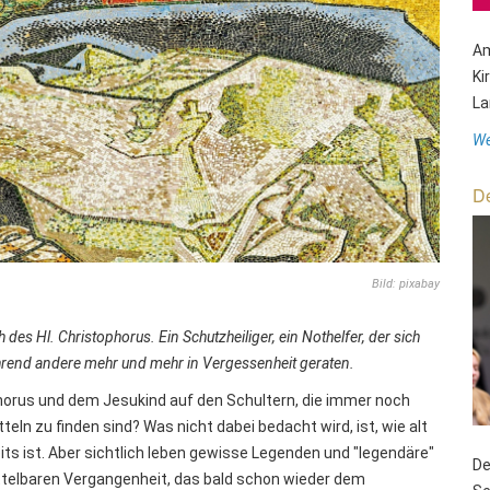
Am
Ki
La
We
De
Bild: pixabay
 des Hl. Christophorus. Ein Schutzheiliger, ein Nothelfer, der sich
ährend andere mehr und mehr in Vergessenheit geraten.
phorus und dem Jesukind auf den Schultern, die immer noch
eln zu finden sind? Was nicht dabei bedacht wird, ist, wie alt
ts ist. Aber sichtlich leben gewisse Legenden und "legendäre"
De
ttelbaren Vergangenheit, das bald schon wieder dem