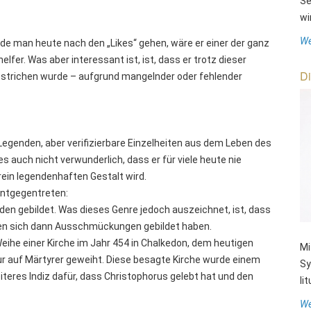
Se
wi
We
de man heute nach den „Likes“ gehen, wäre er einer der ganz
lfer. Was aber interessant ist, ist, dass er trotz dieser
Di
estrichen wurde – aufgrund mangelnder oder fehlender
Legenden, aber verifizierbare Einzelheiten aus dem Leben des
es auch nicht verwunderlich, dass er für viele heute nie
r rein legendenhaften Gestalt wird.
entgegentreten:
den gebildet. Was dieses Genre jedoch auszeichnet, ist, dass
den sich dann Ausschmückungen gebildet haben.
 Weihe einer Kirche im Jahr 454 in Chalkedon, dem heutigen
Mi
ur auf Märtyrer geweiht. Diese besagte Kirche wurde einem
Sy
iteres Indiz dafür, dass Christophorus gelebt hat und den
li
We