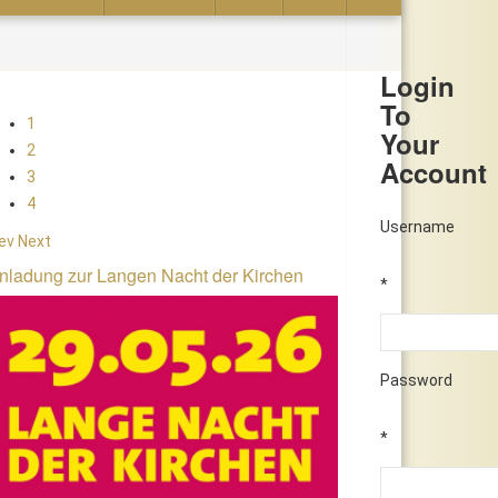
Login
To
1
Your
2
Account
3
4
Username
ev
Next
nladung zur Langen Nacht der Kirchen
*
Password
*