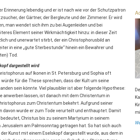
er Erinnerung lebendig und er ist nach wie vor der Schutzpatron
Ad
zsucher, der Gärtner, der Bergleute und der Zimmerer. Er wird
n, man wendet sich ihm zu bei Augenleiden und bei
eres Element seiner Wirkmächtigkeit hinzu: in dieser Zeit
zlich und unerwartet stirbt, der ein Christophorusbild an
ter in eine „gute Sterbestunde“ hinein ein Bewahrer und
ten) Tod.
opf dargestellt wird
ristophorus auf Ikonen in St. Petersburg und Sophia oft
n würde für die These sprechen, dass der Kult um seine
nden sein könnte. Viel plausibler ist aber folgende Hypothese:
De
e anwerben lassen, ist danach mit dem Christentum in
Ka
ristophorus zum Christentum bekehrt. Aufgrund seiner
Ki
davon wurde er zum Tode verurteilt und enthauptet. Damit
mit
 bedeutet, Christus bis zu seinem Martyrium in seinem
We
ch Jerusalem am Palmsonntag getragen hat. So hat sich auch
in der Kunst mit einem Eselskopf dargestellt wurde, aus dem in