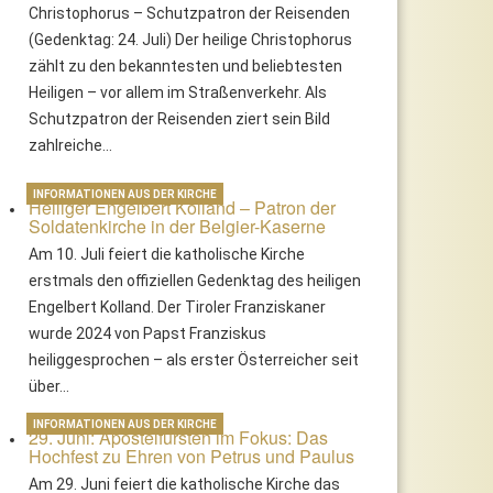
Christophorus – Schutzpatron der Reisenden
(Gedenktag: 24. Juli) Der heilige Christophorus
zählt zu den bekanntesten und beliebtesten
Heiligen – vor allem im Straßenverkehr. Als
Schutzpatron der Reisenden ziert sein Bild
zahlreiche…
INFORMATIONEN AUS DER KIRCHE
Heiliger Engelbert Kolland – Patron der
Soldatenkirche in der Belgier-Kaserne
Am 10. Juli feiert die katholische Kirche
erstmals den offiziellen Gedenktag des heiligen
Engelbert Kolland. Der Tiroler Franziskaner
wurde 2024 von Papst Franziskus
heiliggesprochen – als erster Österreicher seit
über…
INFORMATIONEN AUS DER KIRCHE
29. Juni: Apostelfürsten im Fokus: Das
Hochfest zu Ehren von Petrus und Paulus
Am 29. Juni feiert die katholische Kirche das