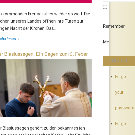
 kommenden Freitag ist es wieder so weit: Die
rchen unseres Landes öffnen ihre Türen zur
Remember
ngen Nacht der Kirchen. Das...
iterlesen
Me
r Blasiussegen: Ein Segen zum 3. Feber
Forgot
your
password
Forgot
r Blasiussegen gehört zu den bekanntesten