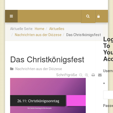
Aktuelle Seite:
Home
Aktuelles
Nachrichten aus der Diözese
Das Christkönigsfest
Lo
To
Yo
Das Christkönigsfest
Ac
Nachrichten aus der Diözese
User
Schriftgröße
*
Pass