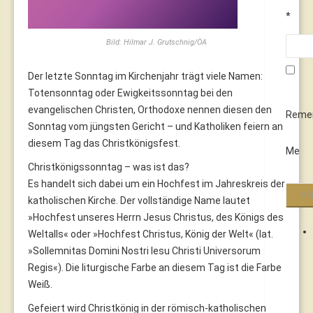
*
Bild: Hilmar J. Grutschnig/ÖA
Der letzte Sonntag im Kirchenjahr trägt viele Namen:
Totensonntag oder Ewigkeitssonntag bei den
evangelischen Christen, Orthodoxe nennen diesen den
Reme
Sonntag vom jüngsten Gericht – und Katholiken feiern an
diesem Tag das Christkönigsfest.
Me
Christkönigssonntag – was ist das?
Es handelt sich dabei um ein Hochfest im Jahreskreis der
katholischen Kirche. Der vollständige Name lautet
»Hochfest unseres Herrn Jesus Christus, des Königs des
Weltalls« oder »Hochfest Christus, König der Welt« (lat.
»Sollemnitas Domini Nostri Iesu Christi Universorum
Regis«). Die liturgische Farbe an diesem Tag ist die Farbe
Weiß.
Gefeiert wird Christkönig in der römisch-katholischen