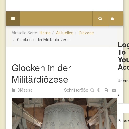
Aktuelle Seite:
Home
Aktuelles
Diözese
Glocken in der Militärdiözese
Lo
To
Yo
Glocken in der
Ac
Militärdiözese
User
Diözese
Schriftgröße
*
Pass