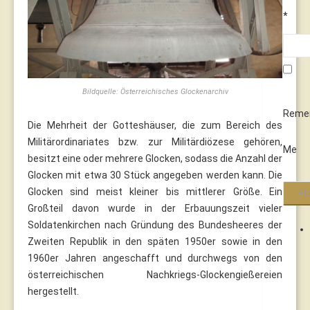
*
Bildquelle: Österreichisches Glockenarchiv
Reme
Die Mehrheit der Gotteshäuser, die zum Bereich des
Militärordinariates bzw. zur Militärdiözese gehören,
Me
besitzt eine oder mehrere Glocken, sodass die Anzahl der
Glocken mit etwa 30 Stück angegeben werden kann. Die
Glocken sind meist kleiner bis mittlerer Größe. Ein
Großteil davon wurde in der Erbauungszeit vieler
Soldatenkirchen nach Gründung des Bundesheeres der
Zweiten Republik in den späten 1950er sowie in den
1960er Jahren angeschafft und durchwegs von den
österreichischen Nachkriegs-Glockengießereien
hergestellt.