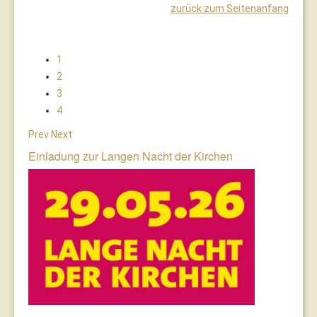
zurück zum Seitenanfang
1
2
3
4
Prev
Next
Einladung zur Langen Nacht der Kirchen