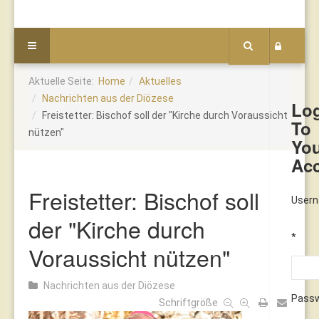
Aktuelle Seite:
Home
Aktuelles
Nachrichten aus der Diözese
Lo
Freistetter: Bischof soll der "Kirche durch Voraussicht
To
nützen"
Yo
Ac
Freistetter: Bischof soll
User
der "Kirche durch
*
Voraussicht nützen"
Nachrichten aus der Diözese
Pass
Schriftgröße