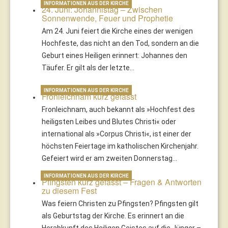
INFORMATIONEN AUS DER KIRCHE
24. Juni: Johannistag – Zwischen
Sonnenwende, Feuer und Prophetie
Am 24. Juni feiert die Kirche eines der wenigen
Hochfeste, das nicht an den Tod, sondern an die
Geburt eines Heiligen erinnert: Johannes den
Täufer. Er gilt als der letzte…
INFORMATIONEN AUS DER KIRCHE
Fronleichnam kurz gefasst
Fronleichnam, auch bekannt als »Hochfest des
heiligsten Leibes und Blutes Christi« oder
international als »Corpus Christi«, ist einer der
höchsten Feiertage im katholischen Kirchenjahr.
Gefeiert wird er am zweiten Donnerstag…
INFORMATIONEN AUS DER KIRCHE
Pfingsten kurz gefasst – Fragen & Antworten
zu diesem Fest
Was feiern Christen zu Pfingsten? Pfingsten gilt
als Geburtstag der Kirche. Es erinnert an die
Herabkunft des Heiligen Geistes auf die Jünger –