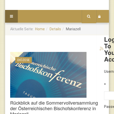
Aktuelle Seite:
Home
Details
Mariazell
Lo
To
Yo
Ac
DIÖZESE
User
*
Rückblick auf die Sommervollversammlung
Pass
der Österreichischen Bischofskonferenz in
Mariazell