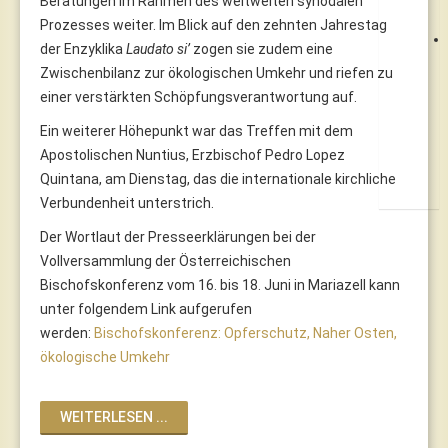
Beratungen im Rahmen des weltweiten synodalen
Prozesses weiter. Im Blick auf den zehnten Jahrestag
der Enzyklika
Laudato si’
zogen sie zudem eine
Zwischenbilanz zur ökologischen Umkehr und riefen zu
einer verstärkten Schöpfungsverantwortung auf.
Ein weiterer Höhepunkt war das Treffen mit dem
Apostolischen Nuntius, Erzbischof Pedro Lopez
Quintana, am Dienstag, das die internationale kirchliche
Verbundenheit unterstrich.
Der Wortlaut der Presseerklärungen bei der
Vollversammlung der Österreichischen
Bischofskonferenz vom 16. bis 18. Juni in Mariazell kann
unter folgendem Link aufgerufen
werden:
Bischofskonferenz: Opferschutz, Naher Osten,
ökologische Umkehr
WEITERLESEN ...