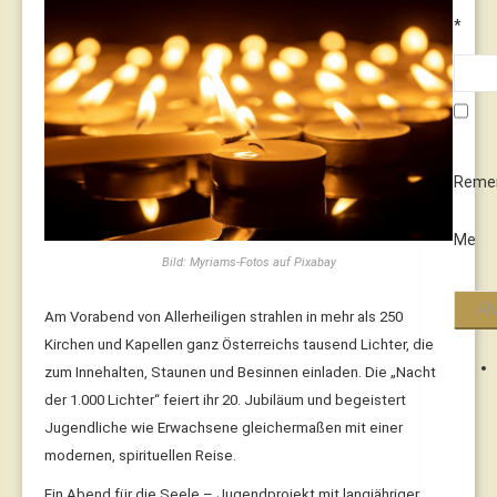
*
Reme
Me
Bild: Myriams-Fotos auf Pixabay
Am Vorabend von Allerheiligen strahlen in mehr als 250
Kirchen und Kapellen ganz Österreichs tausend Lichter, die
zum Innehalten, Staunen und Besinnen einladen. Die „Nacht
der 1.000 Lichter“ feiert ihr 20. Jubiläum und begeistert
Jugendliche wie Erwachsene gleichermaßen mit einer
modernen, spirituellen Reise.
Ein Abend für die Seele – Jugendprojekt mit langjähriger