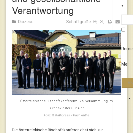
Verantwortung
*
Diözese
Schriftgröße
Reme
Me
Österreichische Bischofskonferenz - Vollversammlung im
Europakloster Gut Aich
Foto: © Kathpress / Paul Wuthe
Die österreichische Bischofskonferenz hat sich zur