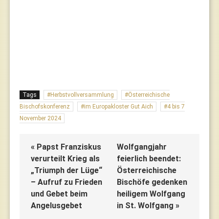
Tags
Herbstvollversammlung
Österreichische
Bischofskonferenz
im Europakloster Gut Aich
4 bis 7
November 2024
« Papst Franziskus
Wolfgangjahr
verurteilt Krieg als
feierlich beendet:
„Triumph der Lüge“
Österreichische
– Aufruf zu Frieden
Bischöfe gedenken
und Gebet beim
heiligem Wolfgang
Angelusgebet
in St. Wolfgang »