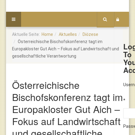
Aktuelle Seite:
Home
Aktuelles
Diözese
Österreichische Bischofskonferenz tagt im
Lo
Europakloster Gut Aich – Fokus auf Landwirtschaft und
To
gesellschaftliche Verantwortung
Yo
Ac
Österreichische
User
Bischofskonferenz tagt im
*
Europakloster Gut Aich –
Fokus auf Landwirtschaft
Pass
und gesellschaftliche