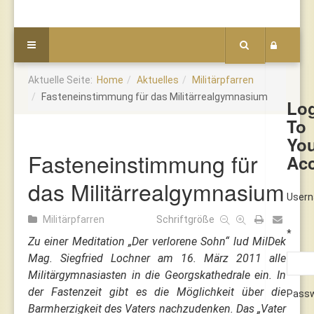
Aktuelle Seite:
Home
Aktuelles
Militärpfarren
Fasteneinstimmung für das Militärrealgymnasium
Lo
To
Yo
Fasteneinstimmung für
Ac
das Militärrealgymnasium
User
Militärpfarren
Schriftgröße
*
Zu einer Meditation „Der verlorene Sohn“ lud MilDek
Mag. Siegfried Lochner am 16. März 2011 alle
Militärgymnasiasten in die Georgskathedrale ein. In
der Fastenzeit gibt es die Möglichkeit über die
Pass
Barmherzigkeit des Vaters nachzudenken. Das „Vater