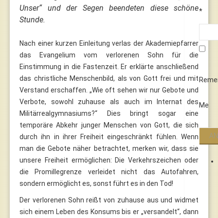
Unser“ und der Segen beendeten diese schöne
*
Stunde.
Nach einer kurzen Einleitung verlas der Akademiepfarrer
das Evangelium vom verlorenen Sohn für die
Einstimmung in die Fastenzeit. Er erklärte anschließend
das christliche Menschenbild, als von Gott frei und mit
Reme
Verstand erschaffen. „Wie oft sehen wir nur Gebote und
Verbote, sowohl zuhause als auch im Internat des
Me
Militärrealgymnasiums?“ Dies bringt sogar eine
temporäre Abkehr junger Menschen von Gott, die sich
durch ihn in ihrer Freiheit eingeschränkt fühlen. Wenn
man die Gebote näher betrachtet, merken wir, dass sie
unsere Freiheit ermöglichen: Die Verkehrszeichen oder
die Promillegrenze verleidet nicht das Autofahren,
sondern ermöglicht es, sonst führt es in den Tod!
Der verlorenen Sohn reißt von zuhause aus und widmet
sich einem Leben des Konsums bis er „versandelt“, dann