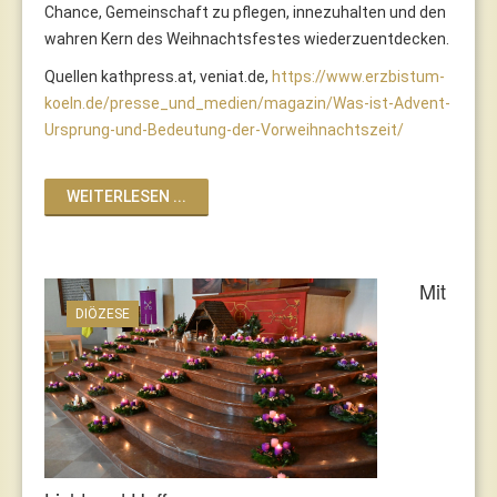
Chance, Gemeinschaft zu pflegen, innezuhalten und den
wahren Kern des Weihnachtsfestes wiederzuentdecken.
Quellen kathpress.at, veniat.de,
https://www.erzbistum-
koeln.de/presse_und_medien/magazin/Was-ist-Advent-
Ursprung-und-Bedeutung-der-Vorweihnachtszeit/
WEITERLESEN ...
Mit
DIÖZESE