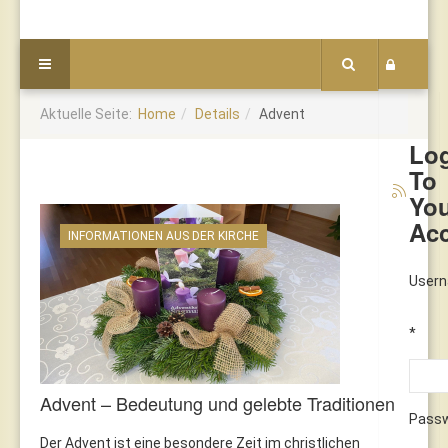
Aktuelle Seite:
Home
Details
Advent
Lo
To
Yo
Ac
INFORMATIONEN AUS DER KIRCHE
User
*
Advent – Bedeutung und gelebte Traditionen
Pass
Der Advent ist eine besondere Zeit im christlichen