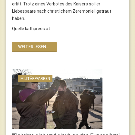
erlitt. Trotz eines Verbotes des Kaisers soll er
Liebespaare nach christlichem Zeremoniell getraut
haben.
Quelle:kathpress.at
WEITERLESEN ...
MILITÄRPFARREN
"Bekehre dich und glaub an das Evangelium"