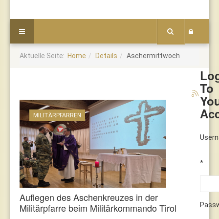
Aktuelle Seite:
Home
Details
Aschermittwoch
Lo
To
Yo
Ac
MILITÄRPFARREN
User
*
Auflegen des Aschenkreuzes in der
Pass
Militärpfarre beim Militärkommando Tirol