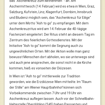
das "Aschenkreuz zum Mitnehmen" - an. Am
Aschermittwoch (14. Februar) wird es etwa in Wien, Graz,
Salzburg, Kufstein, Linz, Klagenfurt, Dornbirn, Innsbruck
und Bludenz möglich sein, das "Aschenkreuz für Eilige"
unter dem Motto "Ash to go" zu empfangen. Mit dem
Aschenkreuzritus wird am 14. Februar die 40-tägige
Fastenzeit eingeleitet. Der Ritus steht an diesem Tag im
Zentrum des feierlichen Gottesdienstes. Mit der
Initiative "Ash to go" kommt die Segnung auch zu
ungewöhnlichen Orten. Mit der Aktion wolle man ganz
bewusst Menschen dort abholen, wo sie unterwegs sind
und auch jene ansprechen, die sonst nicht in die Kirche
kommen, hieß es vonseiten der Diözesen.
In Wien ist "Ash to go" mittlerweile zur Tradition
geworden, wie die Erzdiözese Wien mitteilte. Im "Raum
der Stille" am Wiener Hauptbahnhof können sich
Vorbeikommende zwischen 7 Uhr und 19 Uhr ein
Aschenkreuz auflegen lassen. Auch vor der Schnellbahn-
Haltestelle Oberdöbling (S45) haben Passanten und