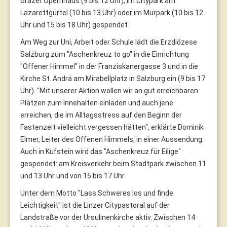
Grazer Opernhaus (9 bis 12 Uhr), im Citypark am
Lazarettgürtel (10 bis 13 Uhr) oder im Murpark (10 bis 12
Uhr und 15 bis 18 Uhr) gespendet.
Am Weg zur Uni, Arbeit oder Schule lädt die Erzdiözese
Salzburg zum "Aschenkreuz to go" in die Einrichtung
"Offener Himmel" in der Franziskanergasse 3 und in die
Kirche St. Andrä am Mirabellplatz in Salzburg ein (9 bis 17
Uhr). "Mit unserer Aktion wollen wir an gut erreichbaren
Plätzen zum Innehalten einladen und auch jene
erreichen, die im Alltagsstress auf den Beginn der
Fastenzeit vielleicht vergessen hätten", erklärte Dominik
Elmer, Leiter des Offenen Himmels, in einer Aussendung.
Auch in Kufstein wird das "Aschenkreuz für Eilige"
gespendet: am Kreisverkehr beim Stadtpark zwischen 11
und 13 Uhr und von 15 bis 17 Uhr.
Unter dem Motto "Lass Schweres los und finde
Leichtigkeit" ist die Linzer Citypastoral auf der
Landstraße vor der Ursulinenkirche aktiv. Zwischen 14