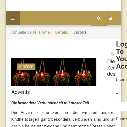
Aktuelle Seite:
Home
Details
Corona
Lo
To
Yo
Die
Ac
Zeit
DIÖZESE
des
User
Advents
*
Die besondere Verbundenheit mit dieser Zeit
Der Advent - eine Zeit, mit der wir seit unseren
Pass
Kindheitstagen ganz besonders verbunden sind und an
der bis heute ganz eigene und bestimmte Vorstellungen