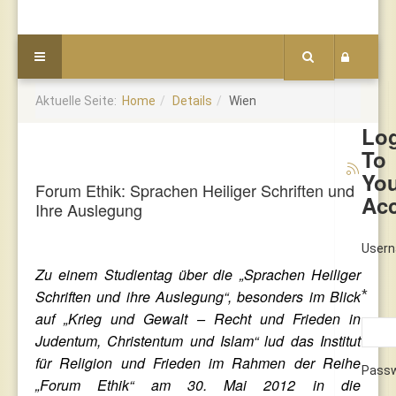
Aktuelle Seite:
Home
Details
Wien
Lo
To
Yo
Forum Ethik: Sprachen Heiliger Schriften und
Ac
Ihre Auslegung
User
Zu einem Studientag über die „Sprachen Heiliger
Schriften und ihre Auslegung“, besonders im Blick
*
auf „Krieg und Gewalt – Recht und Frieden in
Judentum, Christentum und Islam“ lud das Institut
für Religion und Frieden im Rahmen der Reihe
Pass
„Forum Ethik“ am 30. Mai 2012 in die