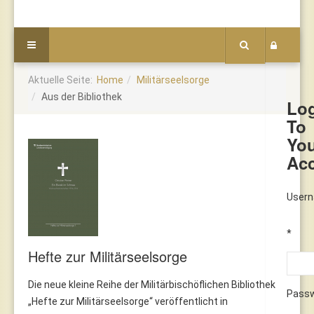
Aktuelle Seite:
Home
Militärseelsorge
Aus der Bibliothek
Lo
To
Yo
Ac
User
*
Hefte zur Militärseelsorge
Die neue kleine Reihe der Militärbischöflichen Bibliothek
Pass
„Hefte zur Militärseelsorge“ veröffentlicht in