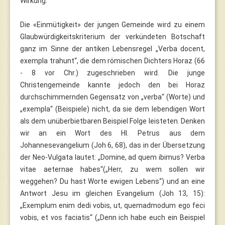
Wirkung.
Die «Einmütigkeit» der jungen Gemeinde wird zu einem
Glaubwürdigkeitskriterium der verkündeten Botschaft
ganz im Sinne der antiken Lebensregel „Verba docent,
exempla trahunt“, die dem römischen Dichters Horaz (66
- 8 vor Chr.) zugeschrieben wird. Die junge
Christengemeinde kannte jedoch den bei Horaz
durchschimmernden Gegensatz von „verba“ (Worte) und
„exempla“ (Beispiele) nicht, da sie dem lebendigen Wort
als dem unüberbietbaren Beispiel Folge leisteten. Denken
wir an ein Wort des Hl. Petrus aus dem
Johannesevangelium (Joh 6, 68), das in der Übersetzung
der Neo-Vulgata lautet: „Domine, ad quem ibimus? Verba
vitae aeternae habes“(„Herr, zu wem sollen wir
weggehen? Du hast Worte ewigen Lebens“) und an eine
Antwort Jesu im gleichen Evangelium (Joh 13, 15):
„Exemplum enim dedi vobis, ut, quemadmodum ego feci
vobis, et vos faciatis“ („Denn ich habe euch ein Beispiel