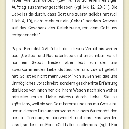
lieben wie dich selbst“ (Lev 19, 18) zu einem einzigen
Auftrag zusammengeschlossen (vgl. Mk 12, 29-31). Die
Liebe ist da-durch, dass Gott uns zuerst geliebt hat (vgl.
1Joh 4, 10), nicht mehr nur ein „Gebot“, sondern Antwort
auf das Geschenk des Geliebtseins, mit dem Gott uns
entgegengeht.“
Papst Benedikt XVI. führt über dieses Verhältnis weiter
aus: „Gottes- und Nächstenliebe sind untrennbar: Es ist
nur ein Gebot. Beides aber lebt von der uns
zuvorkommenden Liebe Gottes, der uns zuerst geliebt
hat. So ist es nicht mehr „Gebot“ von außen her, das uns
Unmögliches vorschreibt, sondern geschenkte Erfahrung
der Liebe von innen her, die ihrem Wesen nach sich weiter
mitteilen muss. Liebe wächst durch Liebe. Sie ist
«göttlich», weil sie von Gott kommt und uns mit Gott eint,
uns in diesem Einigungsprozess zu einem Wir macht, das
unsere Trennungen überwindet und uns eins werden
lässt, so dass am Ende «Gott alles in allem» ist (vgl. 1 Kor