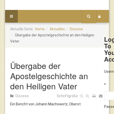
Aktuelle Seite:
Home
Aktuelles
Diözese
Übergabe der Apostelgeschichte an den Heiligen
Lo
Vater
To
Yo
Ac
Übergabe der
User
Apostelgeschichte an
den Heiligen Vater
*
Diözese
Schriftgröße
Ein Bericht von Johann Machowetz, Oberst
Pass