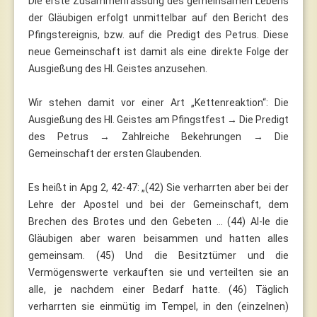
Die erste Zusammenfassung des gemeinsamen Lebens
der Gläubigen erfolgt unmittelbar auf den Bericht des
Pfingstereignis, bzw. auf die Predigt des Petrus. Diese
neue Gemeinschaft ist damit als eine direkte Folge der
Ausgießung des Hl. Geistes anzusehen.
Wir stehen damit vor einer Art „Kettenreaktion“: Die
Ausgießung des Hl. Geistes am Pfingstfest → Die Predigt
des Petrus → Zahlreiche Bekehrungen → Die
Gemeinschaft der ersten Glaubenden.
Es heißt in Apg 2, 42-47: „(42) Sie verharrten aber bei der
Lehre der Apostel und bei der Gemeinschaft, dem
Brechen des Brotes und den Gebeten … (44) Al-le die
Gläubigen aber waren beisammen und hatten alles
gemeinsam. (45) Und die Besitztümer und die
Vermögenswerte verkauften sie und verteilten sie an
alle, je nachdem einer Bedarf hatte. (46) Täglich
verharrten sie einmütig im Tempel, in den (einzelnen)