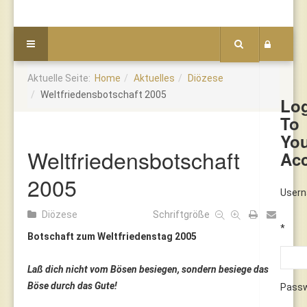
Aktuelle Seite:
Home
Aktuelles
Diözese
Weltfriedensbotschaft 2005
Lo
To
Yo
Weltfriedensbotschaft
Ac
2005
User
Diözese
Schriftgröße
*
Botschaft zum Weltfriedenstag 2005
Laß dich nicht vom Bösen besiegen, sondern besiege das
Böse durch das Gute!
Pass