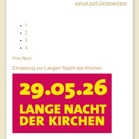
zurück zum Seitenanfang
1
2
3
4
Prev
Next
Einladung zur Langen Nacht der Kirchen