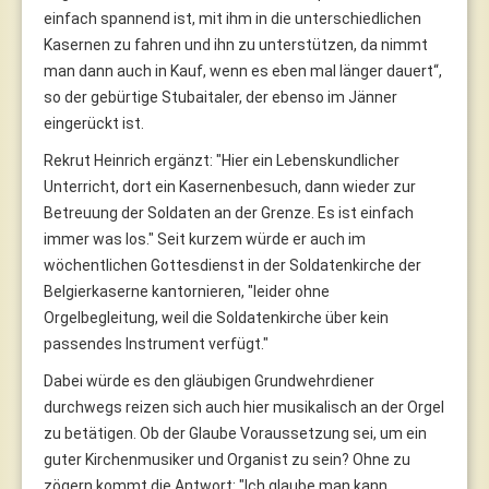
einfach spannend ist, mit ihm in die unterschiedlichen
Kasernen zu fahren und ihn zu unterstützen, da nimmt
man dann auch in Kauf, wenn es eben mal länger dauert“,
so der gebürtige Stubaitaler, der ebenso im Jänner
eingerückt ist.
Rekrut Heinrich ergänzt: "Hier ein Lebenskundlicher
Unterricht, dort ein Kasernenbesuch, dann wieder zur
Betreuung der Soldaten an der Grenze. Es ist einfach
immer was los." Seit kurzem würde er auch im
wöchentlichen Gottesdienst in der Soldatenkirche der
Belgierkaserne kantornieren, "leider ohne
Orgelbegleitung, weil die Soldatenkirche über kein
passendes Instrument verfügt."
Dabei würde es den gläubigen Grundwehrdiener
durchwegs reizen sich auch hier musikalisch an der Orgel
zu betätigen. Ob der Glaube Voraussetzung sei, um ein
guter Kirchenmusiker und Organist zu sein? Ohne zu
zögern kommt die Antwort: "Ich glaube man kann