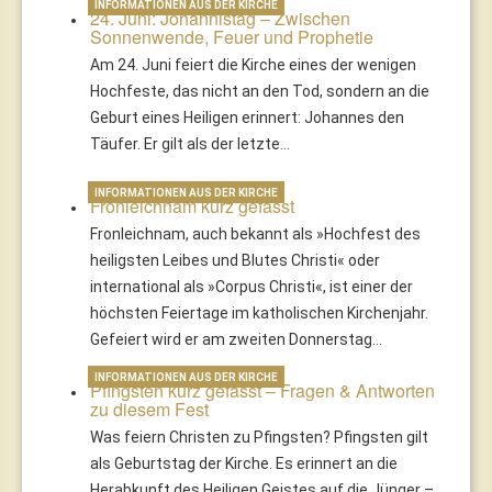
INFORMATIONEN AUS DER KIRCHE
24. Juni: Johannistag – Zwischen
Sonnenwende, Feuer und Prophetie
Am 24. Juni feiert die Kirche eines der wenigen
Hochfeste, das nicht an den Tod, sondern an die
Geburt eines Heiligen erinnert: Johannes den
Täufer. Er gilt als der letzte…
INFORMATIONEN AUS DER KIRCHE
Fronleichnam kurz gefasst
Fronleichnam, auch bekannt als »Hochfest des
heiligsten Leibes und Blutes Christi« oder
international als »Corpus Christi«, ist einer der
höchsten Feiertage im katholischen Kirchenjahr.
Gefeiert wird er am zweiten Donnerstag…
INFORMATIONEN AUS DER KIRCHE
Pfingsten kurz gefasst – Fragen & Antworten
zu diesem Fest
Was feiern Christen zu Pfingsten? Pfingsten gilt
als Geburtstag der Kirche. Es erinnert an die
Herabkunft des Heiligen Geistes auf die Jünger –