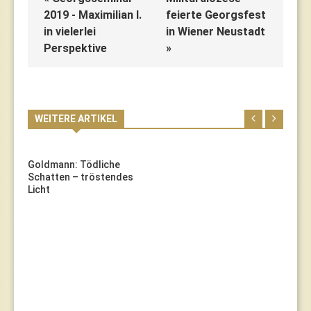
2019 - Maximilian I.
feierte Georgsfest
in vielerlei
in Wiener Neustadt
Perspektive
»
WEITERE ARTIKEL
Goldmann: Tödliche
Schatten – tröstendes
Licht
E