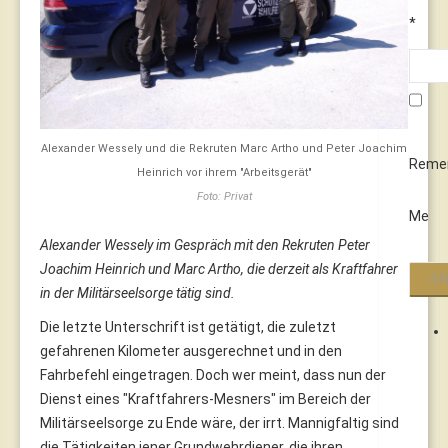
*
Alexander Wessely und die Rekruten Marc Artho und Peter Joachim
Reme
Heinrich vor ihrem "Arbeitsgerät"
Foto: Privat
Me
Alexander Wessely im Gespräch mit den Rekruten Peter
Joachim Heinrich und Marc Artho, die derzeit als Kraftfahrer
in der Militärseelsorge tätig sind.
Die letzte Unterschrift ist getätigt, die zuletzt
gefahrenen Kilometer ausgerechnet und in den
Fahrbefehl eingetragen. Doch wer meint, dass nun der
Dienst eines "Kraftfahrers-Mesners" im Bereich der
Militärseelsorge zu Ende wäre, der irrt. Mannigfaltig sind
die Tätigkeiten jener Grundwehrdiener, die ihren