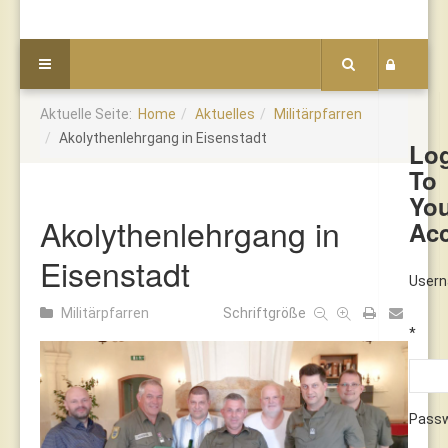
Aktuelle Seite:
Home
Aktuelles
Militärpfarren
Akolythenlehrgang in Eisenstadt
Lo
To
Yo
Akolythenlehrgang in
Ac
Eisenstadt
User
Militärpfarren
Schriftgröße
*
Pass