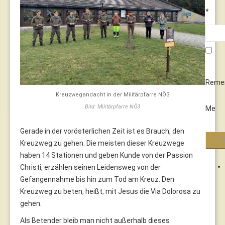
*
Reme
Kreuzwegandacht in der Militärpfarre NÖ3
Bild: Militärpfarre NÖ3
Me
Gerade in der vorösterlichen Zeit ist es Brauch, den
Kreuzweg zu gehen. Die meisten dieser Kreuzwege
haben 14 Stationen und geben Kunde von der Passion
Christi, erzählen seinen Leidensweg von der
Gefangennahme bis hin zum Tod am Kreuz. Den
Kreuzweg zu beten, heißt, mit Jesus die Via Dolorosa zu
gehen.
Als Betender bleib man nicht außerhalb dieses