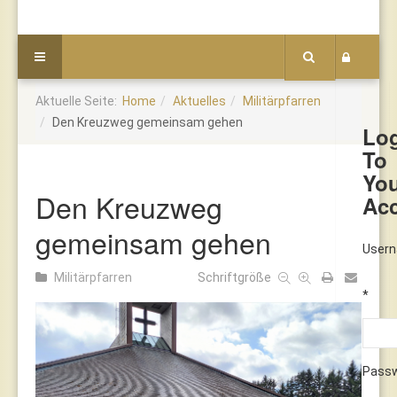
Aktuelle Seite:
Home
Aktuelles
Militärpfarren
Den Kreuzweg gemeinsam gehen
Lo
To
Yo
Den Kreuzweg
Ac
gemeinsam gehen
User
Militärpfarren
Schriftgröße
*
Pass