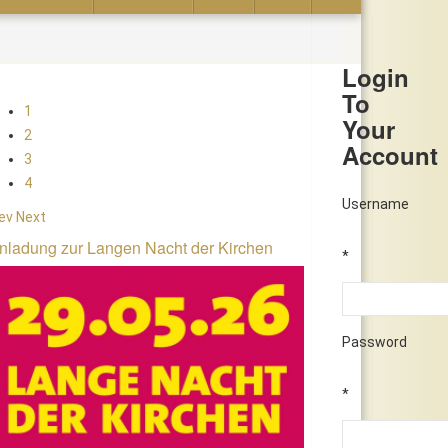
Login
To
1
Your
2
Account
3
4
Username
ev
Next
nladung zur Langen Nacht der Kirchen
*
Password
*