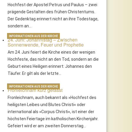
Hochfest der Apostel Petrus und Paulus – zwei
prägende Gestalten des frühen Christentums.
Der Gedenktag erinnert nicht an ihre Todestage,
sondern an…
INFORMATIONEN AUS DER KIRCHE
24. Juni: Johannistag – Zwischen
Sonnenwende, Feuer und Prophetie
Am 24. Juni feiert die Kirche eines der wenigen
Hochfeste, das nicht an den Tod, sondern an die
Geburt eines Heiligen erinnert: Johannes den
Täufer. Er gilt als der letzte…
INFORMATIONEN AUS DER KIRCHE
Fronleichnam kurz gefasst
Fronleichnam, auch bekannt als »Hochfest des
heiligsten Leibes und Blutes Christi« oder
international als »Corpus Christi«, ist einer der
höchsten Feiertage im katholischen Kirchenjahr.
Gefeiert wird er am zweiten Donnerstag…