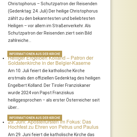
Christophorus – Schutzpatron der Reisenden
(Gedenktag: 24. Juli) Der heilige Christophorus
zählt zu den bekanntesten und beliebtesten
Heiligen – vor allem im Straßenverkehr. Als
Schutzpatron der Reisenden ziert sein Bild
zahlreiche…
INFORMATIONEN AUS DER KIRCHE
Heiliger Engelbert Kolland – Patron der
Soldatenkirche in der Belgier-Kaserne
Am 10. Juli feiert die katholische Kirche
erstmals den offiziellen Gedenktag des heiligen
Engelbert Kolland. Der Tiroler Franziskaner
wurde 2024 von Papst Franziskus
heiliggesprochen – als erster Österreicher seit
über…
INFORMATIONEN AUS DER KIRCHE
29. Juni: Apostelfürsten im Fokus: Das
Hochfest zu Ehren von Petrus und Paulus
Am 29. Juni feiert die katholische Kirche das