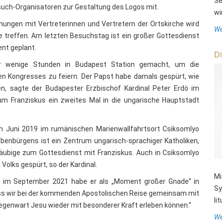
Se
such-Organisatoren zur Gestaltung des Logos mit.
wi
ngen mit Vertreterinnen und Vertretern der Ortskirche wird
We
e treffen. Am letzten Besuchstag ist ein großer Gottesdienst
nt geplant.
Di
 wenige Stunden in Budapest Station gemacht, um die
n Kongresses zu feiern. Der Papst habe damals gespürt, wie
n, sagte der Budapester Erzbischof Kardinal Peter Erdö im
rum Franziskus ein zweites Mal in die ungarische Hauptstadt
im Juni 2019 im rumänischen Marienwallfahrtsort Csiksomlyo
ebenbürgens ist ein Zentrum ungarisch-sprachiger Katholiken,
äubige zum Gottesdienst mit Franziskus. Auch in Csiksomlyo
olks gespürt, so der Kardinal.
Mi
 im September 2021 habe er als „Moment großer Gnade” in
Sy
, dass wir bei der kommenden Apostolischen Reise gemeinsam mit
li
Gegenwart Jesu wieder mit besonderer Kraft erleben können.”
We