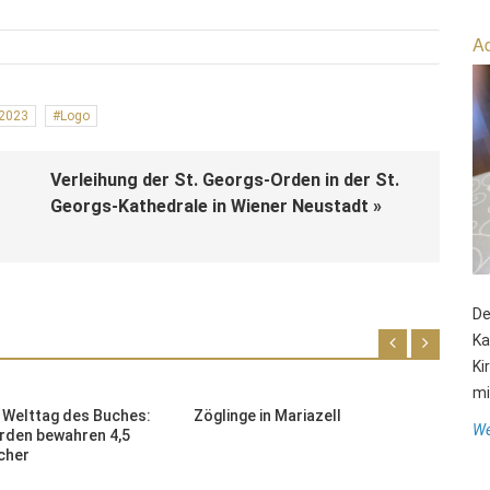
Ad
 2023
Logo
Verleihung der St. Georgs-Orden in der St.
Georgs-Kathedrale in Wiener Neustadt »
De
Ka
Ki
mit
- Welttag des Buches:
Zöglinge in Mariazell
A
We
rden bewahren 4,5
cher