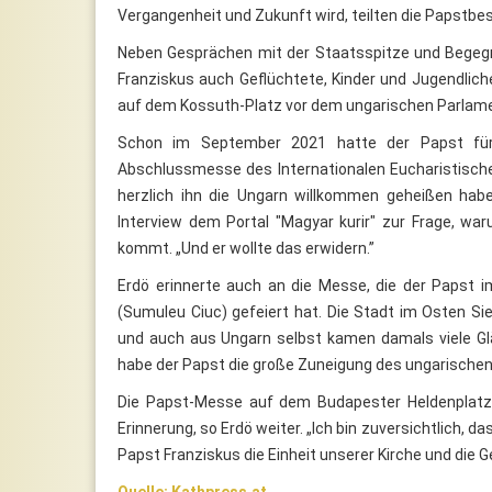
Vergangenheit und Zukunft wird, teilten die Papstbe
Neben Gesprächen mit der Staatsspitze und Begegnu
Franziskus auch Geflüchtete, Kinder und Jugendlich
auf dem Kossuth-Platz vor dem ungarischen Parlame
Schon im September 2021 hatte der Papst für
Abschlussmesse des Internationalen Eucharistische
herzlich ihn die Ungarn willkommen geheißen habe
Interview dem Portal "Magyar kurir" zur Frage, wa
kommt. „Und er wollte das erwidern.”
Erdö erinnerte auch an die Messe, die der Papst 
(Sumuleu Ciuc) gefeiert hat. Die Stadt im Osten Si
und auch aus Ungarn selbst kamen damals viele Gl
habe der Papst die große Zuneigung des ungarischen V
Die Papst-Messe auf dem Budapester Heldenplatz
Erinnerung, so Erdö weiter. „Ich bin zuversichtlich
Papst Franziskus die Einheit unserer Kirche und die 
Quelle: Kathpress.at