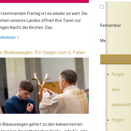
 kommenden Freitag ist es wieder so weit: Die
rchen unseres Landes öffnen ihre Türen zur
Remember
ngen Nacht der Kirchen. Das...
iterlesen
Me
r Blasiussegen: Ein Segen zum 3. Feber
Forgot
your
password
Forgot
r Blasiussegen gehört zu den bekanntesten