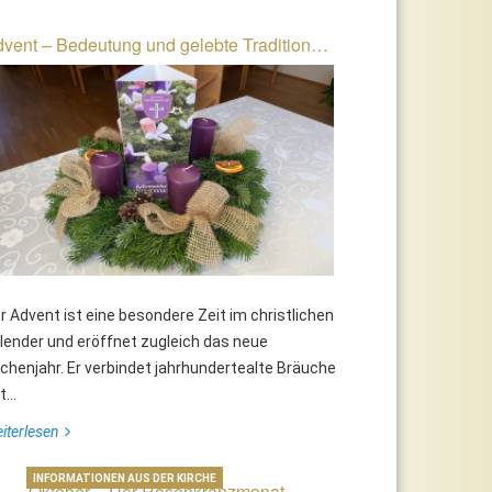
vent – Bedeutung und gelebte Tradition…
r Advent ist eine besondere Zeit im christlichen
lender und eröffnet zugleich das neue
rchenjahr. Er verbindet jahrhundertealte Bräuche
...
uf Christus schauen
Frühjahrsbesprechung der
iterlesen
Arbeitsgemeinschaft katholis
Soldaten im Stift Seitenstette
INFORMATIONEN AUS DER KIRCHE
Oktober – Der Rosenkranzmonat