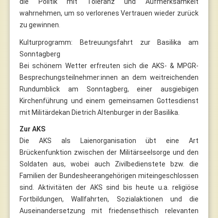
die Politik mit Toleranz und Aufmerksamkeit
wahrnehmen, um so verlorenes Vertrauen wieder zurück
zu gewinnen
.
Kulturprogramm: Betreuungsfahrt zur Basilika am
Sonntagberg
Bei schönem Wetter erfreuten sich die AKS- & MPGR-
Besprechungsteilnehmer:innen an dem weitreichenden
Rundumblick am Sonntagberg, einer ausgiebigen
Kirchenführung und einem gemeinsamen Gottesdienst
mit Militärdekan Dietrich Altenburger in der Basilika.
Zur AKS
Die AKS als Laienorganisation übt eine Art
Brückenfunktion zwischen der Militärseelsorge und den
Soldaten aus, wobei auch Zivilbedienstete bzw. die
Familien der Bundesheerangehörigen miteingeschlossen
sind. Aktivitäten der AKS sind bis heute u.a. religiöse
Fortbildungen, Wallfahrten, Sozialaktionen und die
Auseinandersetzung mit friedensethisch relevanten