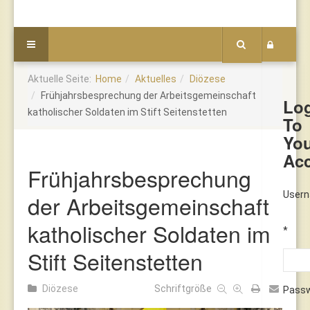
Aktuelle Seite:
Home
Aktuelles
Diözese
Frühjahrsbesprechung der Arbeitsgemeinschaft
Lo
katholischer Soldaten im Stift Seitenstetten
To
Yo
Ac
Frühjahrsbesprechung
User
der Arbeitsgemeinschaft
katholischer Soldaten im
*
Stift Seitenstetten
Diözese
Schriftgröße
Pass