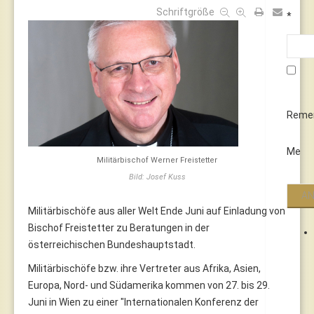
Schriftgröße
*
Reme
Me
Militärbischof Werner Freistetter
Bild: Josef Kuss
Militärbischöfe aus aller Welt Ende Juni auf Einladung von
Bischof Freistetter zu Beratungen in der
österreichischen Bundeshauptstadt.
Militärbischöfe bzw. ihre Vertreter aus Afrika, Asien,
Europa, Nord- und Südamerika kommen von 27. bis 29.
Juni in Wien zu einer "Internationalen Konferenz der