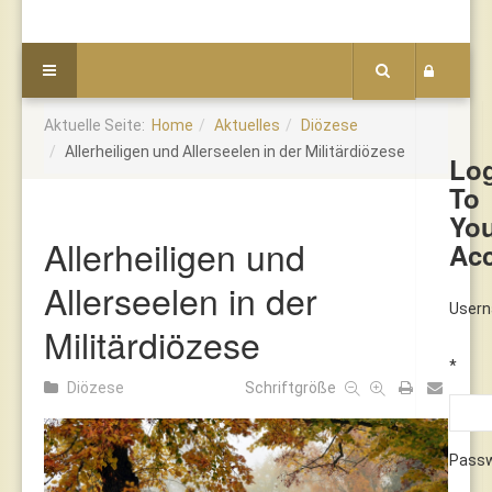
Aktuelle Seite:
Home
Aktuelles
Diözese
Allerheiligen und Allerseelen in der Militärdiözese
Lo
To
Yo
Allerheiligen und
Ac
Allerseelen in der
User
Militärdiözese
*
Diözese
Schriftgröße
Pass