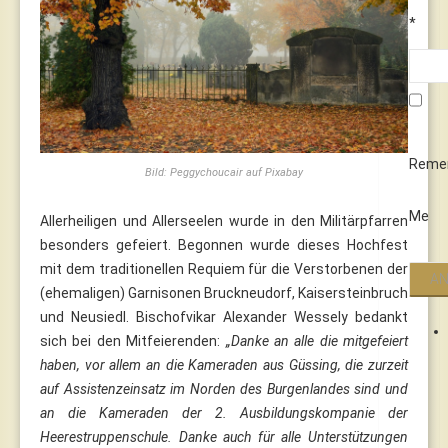
*
Reme
Bild: Peggychoucair auf Pixabay
Me
Allerheiligen und Allerseelen wurde in den Militärpfarren
besonders gefeiert. Begonnen wurde dieses Hochfest
mit dem traditionellen Requiem für die Verstorbenen der
(ehemaligen) Garnisonen Bruckneudorf, Kaisersteinbruch
und Neusiedl. Bischofvikar Alexander Wessely bedankt
sich bei den Mitfeierenden:
„Danke an alle die mitgefeiert
haben, vor allem an die Kameraden aus Güssing, die zurzeit
auf Assistenzeinsatz im Norden des Burgenlandes sind und
an die Kameraden der 2. Ausbildungskompanie der
Heerestruppenschule. Danke auch für alle Unterstützungen