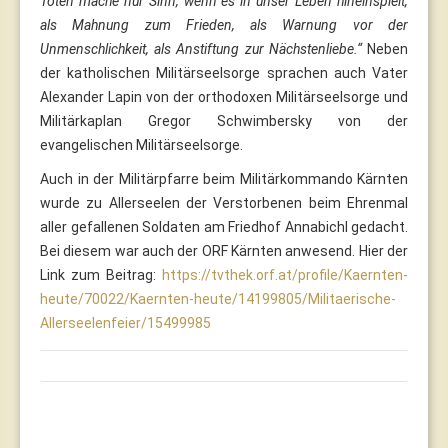
Toten mache nur Sinn, wenn es in unser Leben hineinspielt,
als Mahnung zum Frieden, als Warnung vor der
Unmenschlichkeit, als Anstiftung zur Nächstenliebe.“
Neben
der katholischen Militärseelsorge sprachen auch Vater
Alexander Lapin von der orthodoxen Militärseelsorge und
Militärkaplan Gregor Schwimbersky von der
evangelischen Militärseelsorge.
Auch in der Militärpfarre beim Militärkommando Kärnten
wurde zu Allerseelen der Verstorbenen beim Ehrenmal
aller gefallenen Soldaten am Friedhof Annabichl gedacht.
Bei diesem war auch der ORF Kärnten anwesend. Hier der
Link zum Beitrag:
https://tvthek.orf.at/profile/Kaernten-
heute/70022/Kaernten-heute/14199805/Militaerische-
Allerseelenfeier/15499985