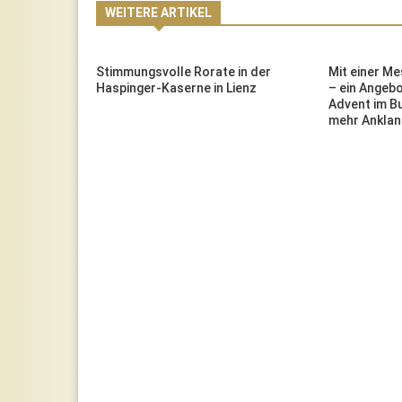
WEITERE ARTIKEL
r der
Stimmungsvolle Rorate in der
Mit einer Me
Haspinger-Kaserne in Lienz
– ein Angeb
Advent im B
mehr Anklang