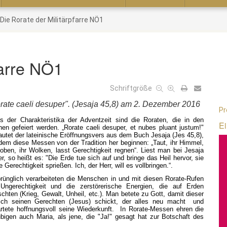
Die Rorate der Militärpfarre NÖ1
farre NÖ1
Schriftgröße
rate caeli desuper". (Jesaja 45,8) am 2. Dezember 2016
Pr
s der Charakteristika der Adventzeit sind die Roraten, die in den
Ei
hen gefeiert werden. „Rorate caeli desuper, et nubes pluant justum!"
autet der lateinische Eröffnungsvers aus dem Buch Jesaja (Jes 45,8),
dem diese Messen von der Tradition her beginnen: „Taut, ihr Himmel,
oben, ihr Wolken, lasst Gerechtigkeit regnen“. Liest man bei Jesaja
er, so heißt es: "Die Erde tue sich auf und bringe das Heil hervor, sie
e Gerechtigkeit sprießen. Ich, der Herr, will es vollbringen.“.
rünglich verarbeiteten die Menschen in und mit diesen Rorate-Rufen
Ungerechtigkeit und die zerstörerische Energien, die auf Erden
schten (Krieg, Gewalt, Unheil, etc.). Man betete zu Gott, damit dieser
lich seinen Gerechten (Jesus) schickt, der alles neu macht und
rtete hoffnungsvoll seine Wiederkunft. In Rorate-Messen ehren die
bigen auch Maria, als jene, die "Ja!" gesagt hat zur Botschaft des