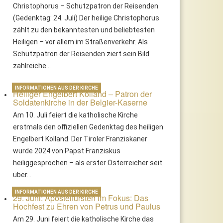
Christophorus – Schutzpatron der Reisenden
(Gedenktag: 24. Juli) Der heilige Christophorus
zählt zu den bekanntesten und beliebtesten
Heiligen – vor allem im Straßenverkehr. Als
Schutzpatron der Reisenden ziert sein Bild
zahlreiche…
INFORMATIONEN AUS DER KIRCHE
Heiliger Engelbert Kolland – Patron der
Soldatenkirche in der Belgier-Kaserne
Am 10. Juli feiert die katholische Kirche
erstmals den offiziellen Gedenktag des heiligen
Engelbert Kolland. Der Tiroler Franziskaner
wurde 2024 von Papst Franziskus
heiliggesprochen – als erster Österreicher seit
über…
INFORMATIONEN AUS DER KIRCHE
29. Juni: Apostelfürsten im Fokus: Das
Hochfest zu Ehren von Petrus und Paulus
Am 29. Juni feiert die katholische Kirche das