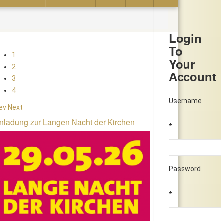
Login
To
1
Your
2
Account
3
4
Username
ev
Next
nladung zur Langen Nacht der Kirchen
*
Password
*