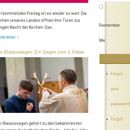
 kommenden Freitag ist es wieder so weit: Die
rchen unseres Landes öffnen ihre Türen zur
Remember
ngen Nacht der Kirchen. Das...
iterlesen
Me
r Blasiussegen: Ein Segen zum 3. Feber
Forgot
your
password
Forgot
r Blasiussegen gehört zu den bekanntesten