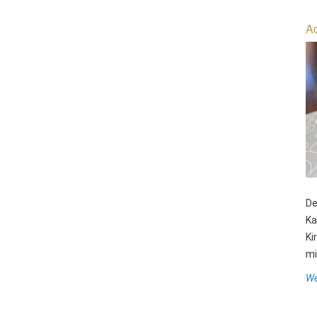
Ad
De
Ka
Ki
mit
We