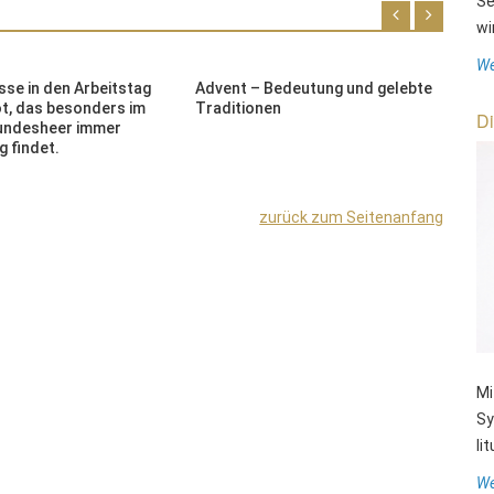
Se
wi
We
sse in den Arbeitstag
Advent – Bedeutung und gelebte
E
ot, das besonders im
Traditionen
R
Di
undesheer immer
S
 findet.
T
zurück zum Seitenanfang
Mi
Sy
li
We