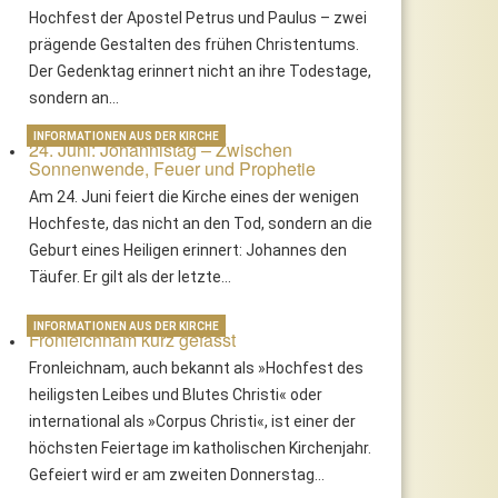
Hochfest der Apostel Petrus und Paulus – zwei
prägende Gestalten des frühen Christentums.
Der Gedenktag erinnert nicht an ihre Todestage,
sondern an…
INFORMATIONEN AUS DER KIRCHE
24. Juni: Johannistag – Zwischen
Sonnenwende, Feuer und Prophetie
Am 24. Juni feiert die Kirche eines der wenigen
Hochfeste, das nicht an den Tod, sondern an die
Geburt eines Heiligen erinnert: Johannes den
Täufer. Er gilt als der letzte…
INFORMATIONEN AUS DER KIRCHE
Fronleichnam kurz gefasst
Fronleichnam, auch bekannt als »Hochfest des
heiligsten Leibes und Blutes Christi« oder
international als »Corpus Christi«, ist einer der
höchsten Feiertage im katholischen Kirchenjahr.
Gefeiert wird er am zweiten Donnerstag…