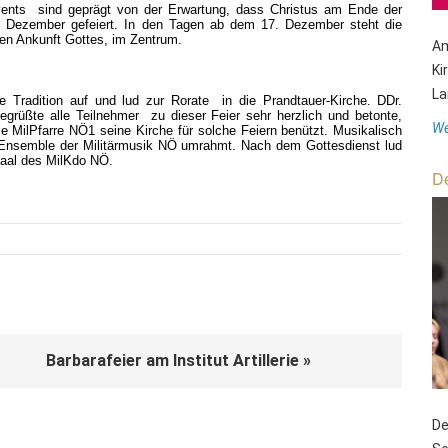
ents sind geprägt von der Erwartung, dass Christus am Ende der
 Dezember gefeiert. In den Tagen ab dem 17. Dezember steht die
sten Ankunft Gottes, im Zentrum.
Am
Ki
La
 Tradition auf und lud zur Rorate in die Prandtauer-Kirche. DDr.
begrüßte alle Teilnehmer zu dieser Feier sehr herzlich und betonte,
We
ie MilPfarre NÖ1 seine Kirche für solche Feiern benützt. Musikalisch
Ensemble der Militärmusik NÖ umrahmt. Nach dem Gottesdienst lud
aal des MilKdo NÖ.
De
Barbarafeier am Institut Artillerie »
De