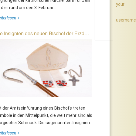
gnungen der katholischen Kirche. Jahr für Jahr
your
rd er rund um den 3. Februar...
iterlesen
username
ine leuchtende Adventstimmung:
Rorate: Ein Lichtermeer der
orate-Gottesdienst in der
Adventtradition
e Insignien des neuen Bischof der Erzd…
oldatenkirche am
ruppenübungsplatz Allentsteig
t der Amtseinführung eines Bischofs treten
mbole in den Mittelpunkt, die weit mehr sind als
turgischer Schmuck. Die sogenannten Insignien...
iterlesen