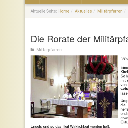
Home
Aktuelle Seite:
Home
Aktuelles
Militärpfarren
Die Rorate der Militärp
Militärpfarren
"Ro
Eine
Kirc
So l
mit 
von 
weit
lass
Ursp
die 
herr
end
erwa
Gläu
Engels und so das Heil Wirklichkeit werden ließ.