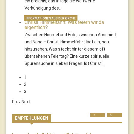
ein Ereignis, das infoge die weltweite
Verkündigung des…
INFORMATIONEN AUS DER KIRCHE
Christi Himmelfahrt: Was feiern wir da
eigentlich?
Zwischen Himmel und Erde, zwischen Abschied
und Nähe – Christi Himmelfahrt lädt ein, neu
hinzusehen. Was steckt hinter diesem oft
übersehenen Feiertag? Eine kurze spirituelle
Spurensuche in sieben Fragen. Ist Christi…
1
2
3
Prev
Next
Prev
Next
EMPFEHLUNGEN