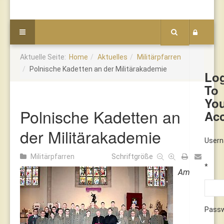
Aktuelle Seite:
Home
Aktuelles
Militärpfarren
Polnische Kadetten an der Militärakademie
Lo
To
Yo
Polnische Kadetten an
Ac
der Militärakademie
User
Militärpfarren
Schriftgröße
*
Am
Pass