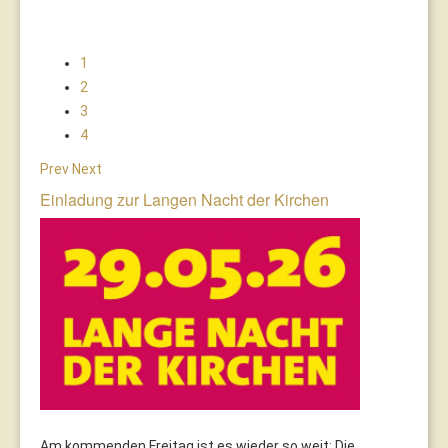
1
2
3
4
Prev
Next
Einladung zur Langen Nacht der Kirchen
Am kommenden Freitag ist es wieder so weit: Die