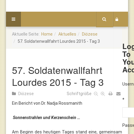
Aktuelle Seite:
Home
Aktuelles
Diözese
57. Soldatenwallfahrt Lourdes 2015 - Tag 3
Lo
To
Yo
57. Soldatenwallfahrt
Ac
Lourdes 2015 - Tag 3
User
Diözese
Schriftgröße
*
Ein Bericht von Dr. Nadja Rossmanith
Sonnenstrahlen und Kerzenschein …
Pass
Am Beginn des heutigen Tages stand eine, gemeinsam