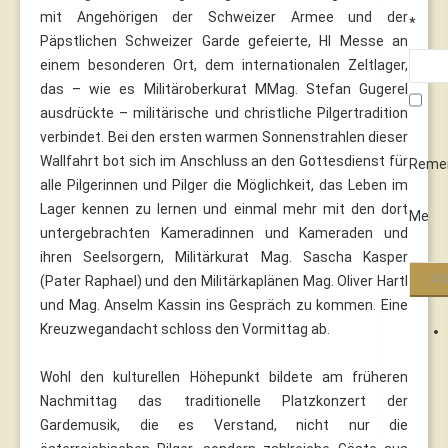
mit Angehörigen der Schweizer Armee und der
*
Päpstlichen Schweizer Garde gefeierte, Hl Messe an
einem besonderen Ort, dem internationalen Zeltlager,
das – wie es Militäroberkurat MMag. Stefan Gugerel
ausdrückte – militärische und christliche Pilgertradition
verbindet. Bei den ersten warmen Sonnenstrahlen dieser
Wallfahrt bot sich im Anschluss an den Gottesdienst für
Reme
alle Pilgerinnen und Pilger die Möglichkeit, das Leben im
Lager kennen zu lernen und einmal mehr mit den dort
Me
untergebrachten Kameradinnen und Kameraden und
ihren Seelsorgern, Militärkurat Mag. Sascha Kasper
(Pater Raphael) und den Militärkaplänen Mag. Oliver Hartl
und Mag. Anselm Kassin ins Gespräch zu kommen. Eine
Kreuzwegandacht schloss den Vormittag ab.
Wohl den kulturellen Höhepunkt bildete am früheren
Nachmittag das traditionelle Platzkonzert der
Gardemusik, die es Verstand, nicht nur die