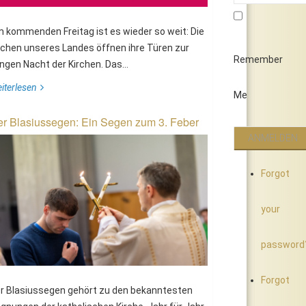
 kommenden Freitag ist es wieder so weit: Die
rchen unseres Landes öffnen ihre Türen zur
Remember
ngen Nacht der Kirchen. Das...
iterlesen
Me
r Blasiussegen: Ein Segen zum 3. Feber
Forgot
your
password
Forgot
r Blasiussegen gehört zu den bekanntesten