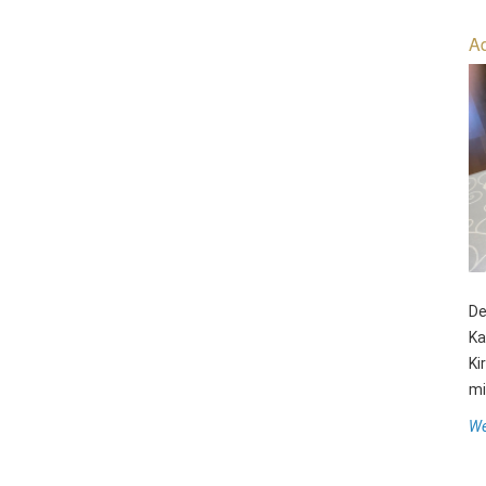
Ad
De
Ka
Ki
mit
We