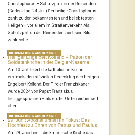
Christophorus – Schutzpatron der Reisenden
(Gedenktag: 24. Juli) Der heilige Christophorus
zählt zu den bekanntesten und beliebtesten
Heiligen – vor allem im Straßenverkehr. Als
Schutzpatron der Reisenden ziert sein Bild
zahlreiche…
INFORMATIONEN AUS DER KIRCHE
Heiliger Engelbert Kolland – Patron der
Soldatenkirche in der Belgier-Kaserne
Am 10. Juli feiert die katholische Kirche
erstmals den offiziellen Gedenktag des heiligen
Engelbert Kolland. Der Tiroler Franziskaner
wurde 2024 von Papst Franziskus
heiliggesprochen – als erster Österreicher seit
über…
INFORMATIONEN AUS DER KIRCHE
29. Juni: Apostelfürsten im Fokus: Das
Hochfest zu Ehren von Petrus und Paulus
Am 29. Juni feiert die katholische Kirche das