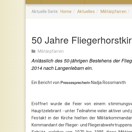
Home
Aktuelle Seite:
Home
Aktuelles
Militärpfarren
50 Jahre Fliegerhorstk
Militärpfarren
Anlässlich des 50-jährigen Bestehens der Flieg
2014 nach Langenlebarn ein.
Pressesprecherin
Ein Bericht von
Nadja Rossmanith
Eröffnet wurde die Feier von einem stimmungsvol
Hauptzelebrant - unter Teilnahme vieler aktiver und 
Festakt in der Kirche hielten der Militärkommandan
Kommandant der Flieger- und Fliegerabwehrtruppensch
Schütz, welcher von 1970 bis 1985 diese Militärpf