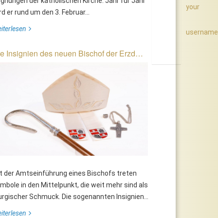
gnungen der katholischen Kirche. Jahr für Jahr
your
rd er rund um den 3. Februar...
iterlesen
username
e Insignien des neuen Bischof der Erzd…
euer Name für Fliegerhorst
Soldatenfirmung der
rumowski: Fliegerhorst Leopold
Militärpfarren beim
igl – Flugplatz General Pabisch
Militärkommando
Niederöstereich in Langenleba
t der Amtseinführung eines Bischofs treten
mbole in den Mittelpunkt, die weit mehr sind als
turgischer Schmuck. Die sogenannten Insignien...
iterlesen