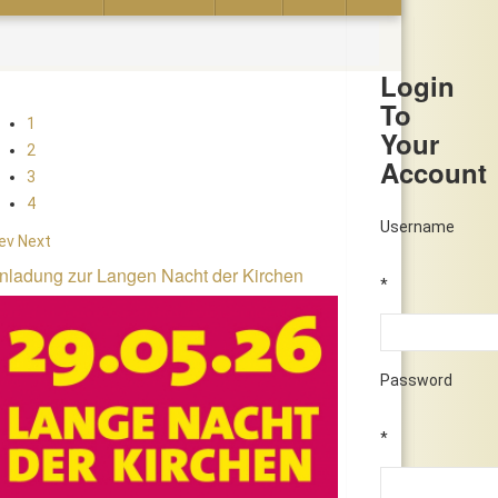
Login
To
1
Your
2
Account
3
4
Username
ev
Next
nladung zur Langen Nacht der Kirchen
*
Password
*