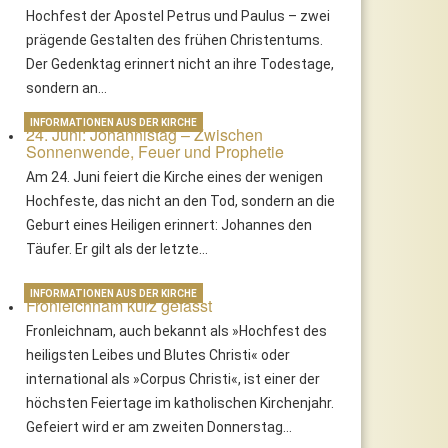
Hochfest der Apostel Petrus und Paulus – zwei
prägende Gestalten des frühen Christentums.
Der Gedenktag erinnert nicht an ihre Todestage,
sondern an…
INFORMATIONEN AUS DER KIRCHE
24. Juni: Johannistag – Zwischen
Sonnenwende, Feuer und Prophetie
Am 24. Juni feiert die Kirche eines der wenigen
Hochfeste, das nicht an den Tod, sondern an die
Geburt eines Heiligen erinnert: Johannes den
Täufer. Er gilt als der letzte…
INFORMATIONEN AUS DER KIRCHE
Fronleichnam kurz gefasst
Fronleichnam, auch bekannt als »Hochfest des
heiligsten Leibes und Blutes Christi« oder
international als »Corpus Christi«, ist einer der
höchsten Feiertage im katholischen Kirchenjahr.
Gefeiert wird er am zweiten Donnerstag…