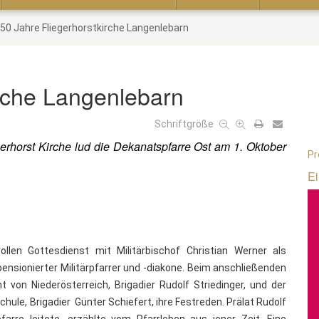
50 Jahre Fliegerhorstkirche Langenlebarn
irche Langenlebarn
Schriftgröße
erhorst Kirche lud die Dekanatspfarre Ost am 1. Oktober
Pr
Ei
len Gottesdienst mit Militärbischof Christian Werner als
pensionierter Militärpfarrer und -diakone. Beim anschließenden
t von Niederösterreich, Brigadier Rudolf Striedinger, und der
ule, Brigadier Günter Schiefert, ihre Festreden. Prälat Rudolf
arre leitete, erzählte vom Pfarrleben aus jener Zeit. Eine