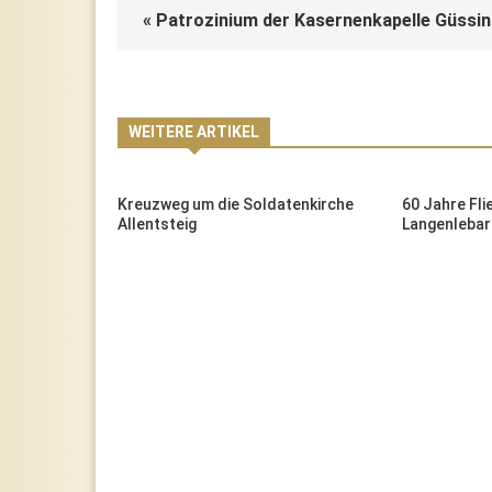
« Patrozinium der Kasernenkapelle Güssi
WEITERE ARTIKEL
Kreuzweg um die Soldatenkirche
60 Jahre Fli
Allentsteig
Langenlebar
genlebarn