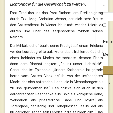
Lichtbringer für die Gesellschaft zu werden.
*
Fast Tradition ist das Pontifikalamt am Dreikönigstag
durch Exz. Mag. Christian Werner, der sich sehr freute
den Gottesdienst in Wiener Neustadt wieder feiern zu
dürfen und über das segensreiche Wirken seines
Rektors.
Reme
Der Militärbischof baute seine Predigt auf einem Erlebnis
vor der Lourdesgrotte auf, wo er das strahlende Gesicht
Me
eines behinderten Kindes betrachtete, dessen Eltern
dann dem Bischof sagten: „Es ist unser Lichtblick!“.
Genau das ist Epiphanie: „Unsere Kathedrale ist gerade
heute vom Gottes Glanz erfüllt, von der unfassbaren
Macht der sich opfernden Liebe, die in Menschengestalt
zu uns gekommen ist“. Das drücke sich auch in den
dargebrachten Geschenke aus: Gold als königliche Gabe,
Weihrauch als priesterliche Gabe und Myrre als
Totengabe, der König und Hohepriester Jesus, der als
brüderlicher Diener, sein Leben für die seinigen gibt. „Das