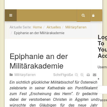
Aktuelle Seite:
Home
Aktuelles
Militärpfarren
Epiphanie an der Militärakademie
Lo
To
Yo
Epiphanie an der
Ac
Militärakademie
User
Militärpfarren
Schriftgröße
*
Ein sichtlich glücklicher Militärbischof für Österreich
zelebrierte in seiner Kathedrale ein Pontifikalamt
zum Fest „Erscheinung des Herrn“. Er gedachte
dabei der verstorbenen Christen in Ägypten und
Pass
wünschte den Gläubigen für das neue Jahr