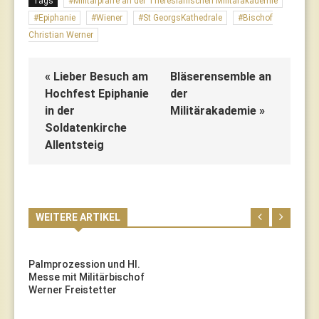
Tags
Militärpfarre an der Theresianischen Militärakademie
Epiphanie
Wiener
St GeorgsKathedrale
Bischof
Christian Werner
« Lieber Besuch am
Bläserensemble an
Hochfest Epiphanie
der
in der
Militärakademie »
Soldatenkirche
Allentsteig
WEITERE ARTIKEL
Palmprozession und Hl.
Messe mit Militärbischof
Werner Freistetter