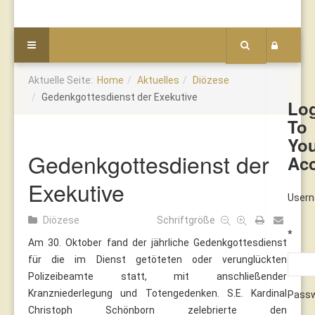
Aktuelle Seite:
Home
Aktuelles
Diözese
Gedenkgottesdienst der Exekutive
Lo
To
Yo
Gedenkgottesdienst der
Ac
Exekutive
User
Diözese
Schriftgröße
*
Am 30. Oktober fand der jährliche Gedenkgottesdienst
für die im Dienst getöteten oder verunglückten
Polizeibeamte statt, mit anschließender
Kranzniederlegung und Totengedenken. S.E. Kardinal
Pass
Christoph Schönborn zelebrierte den