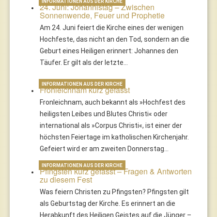
INFORMATIONEN AUS DER KIRCHE
24. Juni: Johannistag – Zwischen
Sonnenwende, Feuer und Prophetie
Am 24. Juni feiert die Kirche eines der wenigen
Hochfeste, das nicht an den Tod, sondern an die
Geburt eines Heiligen erinnert: Johannes den
Täufer. Er gilt als der letzte…
INFORMATIONEN AUS DER KIRCHE
Fronleichnam kurz gefasst
Fronleichnam, auch bekannt als »Hochfest des
heiligsten Leibes und Blutes Christi« oder
international als »Corpus Christi«, ist einer der
höchsten Feiertage im katholischen Kirchenjahr.
Gefeiert wird er am zweiten Donnerstag…
INFORMATIONEN AUS DER KIRCHE
Pfingsten kurz gefasst – Fragen & Antworten
zu diesem Fest
Was feiern Christen zu Pfingsten? Pfingsten gilt
als Geburtstag der Kirche. Es erinnert an die
Herabkunft des Heiligen Geistes auf die Jünger –