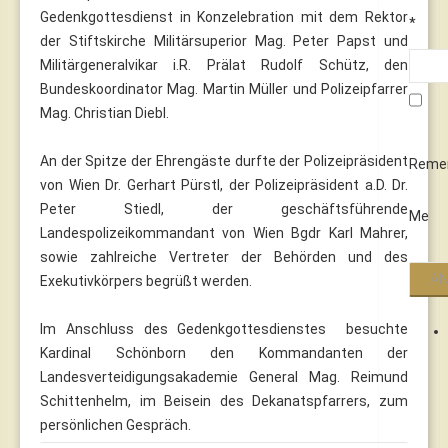
Gedenkgottesdienst in Konzelebration mit dem Rektor
*
der Stiftskirche Militärsuperior Mag. Peter Papst und
Militärgeneralvikar i.R. Prälat Rudolf Schütz, den
Bundeskoordinator Mag. Martin Müller und Polizeipfarrer
Mag. Christian Diebl.
An der Spitze der Ehrengäste durfte der Polizeipräsident
Reme
von Wien Dr. Gerhart Pürstl, der Polizeipräsident a.D. Dr.
Peter Stiedl, der geschäftsführende
Me
Landespolizeikommandant von Wien Bgdr Karl Mahrer,
sowie zahlreiche Vertreter der Behörden und des
Exekutivkörpers begrüßt werden.
Im Anschluss des Gedenkgottesdienstes besuchte
Kardinal Schönborn den Kommandanten der
Landesverteidigungsakademie General Mag. Reimund
Schittenhelm, im Beisein des Dekanatspfarrers, zum
persönlichen Gespräch.