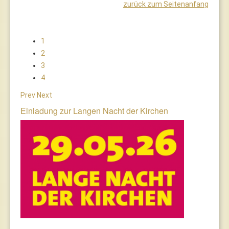
zurück zum Seitenanfang
1
2
3
4
Prev
Next
Einladung zur Langen Nacht der Kirchen