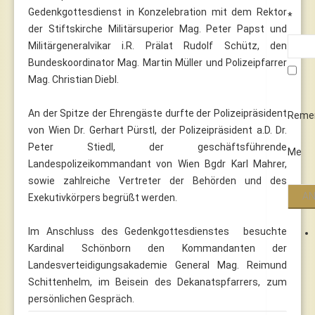
Gedenkgottesdienst in Konzelebration mit dem Rektor
*
der Stiftskirche Militärsuperior Mag. Peter Papst und
Militärgeneralvikar i.R. Prälat Rudolf Schütz, den
Bundeskoordinator Mag. Martin Müller und Polizeipfarrer
Mag. Christian Diebl.
An der Spitze der Ehrengäste durfte der Polizeipräsident
Reme
von Wien Dr. Gerhart Pürstl, der Polizeipräsident a.D. Dr.
Peter Stiedl, der geschäftsführende
Me
Landespolizeikommandant von Wien Bgdr Karl Mahrer,
sowie zahlreiche Vertreter der Behörden und des
Exekutivkörpers begrüßt werden.
Im Anschluss des Gedenkgottesdienstes besuchte
Kardinal Schönborn den Kommandanten der
Landesverteidigungsakademie General Mag. Reimund
Schittenhelm, im Beisein des Dekanatspfarrers, zum
persönlichen Gespräch.