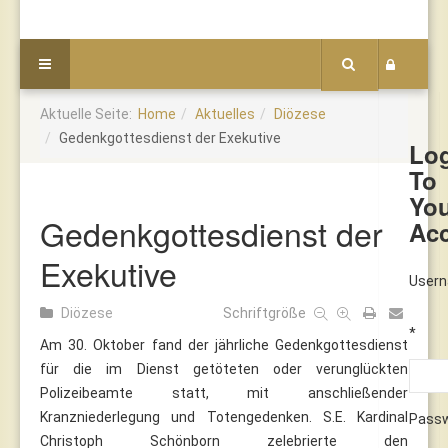
Aktuelle Seite:
Home
Aktuelles
Diözese
Gedenkgottesdienst der Exekutive
Lo
To
Yo
Gedenkgottesdienst der
Ac
Exekutive
User
Diözese
Schriftgröße
*
Am 30. Oktober fand der jährliche Gedenkgottesdienst
für die im Dienst getöteten oder verunglückten
Polizeibeamte statt, mit anschließender
Kranzniederlegung und Totengedenken. S.E. Kardinal
Pass
Christoph Schönborn zelebrierte den