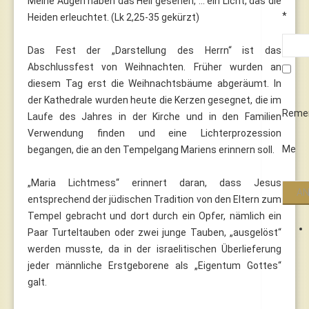
Meine Augen haben das Heil gesehen, ... ein Licht, das die
*
Heiden erleuchtet. (Lk 2,25-35 gekürzt)
Das Fest der „Darstellung des Herrn“ ist das
Abschlussfest von Weihnachten. Früher wurden an
diesem Tag erst die Weihnachtsbäume abgeräumt. In
der Kathedrale wurden heute die Kerzen gesegnet, die im
Reme
Laufe des Jahres in der Kirche und in den Familien
Verwendung finden und eine Lichterprozession
Me
begangen, die an den Tempelgang Mariens erinnern soll.
„Maria Lichtmess“ erinnert daran, dass Jesus
entsprechend der jüdischen Tradition von den Eltern zum
Tempel gebracht und dort durch ein Opfer, nämlich ein
Paar Turteltauben oder zwei junge Tauben, „ausgelöst“
werden musste, da in der israelitischen Überlieferung
jeder männliche Erstgeborene als „Eigentum Gottes“
galt.