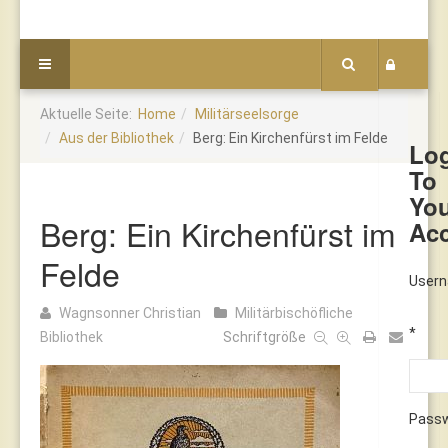
Aktuelle Seite:
Home
Militärseelsorge
Aus der Bibliothek
Berg: Ein Kirchenfürst im Felde
Lo
To
Yo
Berg: Ein Kirchenfürst im
Ac
Felde
User
Wagnsonner Christian
Militärbischöfliche
*
Bibliothek
Schriftgröße
Pass