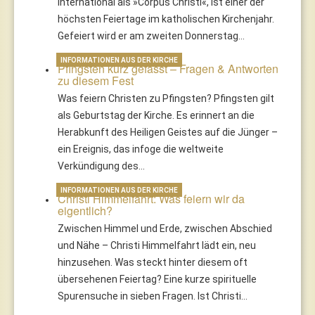
international als »Corpus Christi«, ist einer der
höchsten Feiertage im katholischen Kirchenjahr.
Gefeiert wird er am zweiten Donnerstag…
INFORMATIONEN AUS DER KIRCHE
Pfingsten kurz gefasst – Fragen & Antworten
zu diesem Fest
Was feiern Christen zu Pfingsten? Pfingsten gilt
als Geburtstag der Kirche. Es erinnert an die
Herabkunft des Heiligen Geistes auf die Jünger –
ein Ereignis, das infoge die weltweite
Verkündigung des…
INFORMATIONEN AUS DER KIRCHE
Christi Himmelfahrt: Was feiern wir da
eigentlich?
Zwischen Himmel und Erde, zwischen Abschied
und Nähe – Christi Himmelfahrt lädt ein, neu
hinzusehen. Was steckt hinter diesem oft
übersehenen Feiertag? Eine kurze spirituelle
Spurensuche in sieben Fragen. Ist Christi…