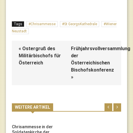
Tags
Chrisammesse
St GeorgsKathedrale
Wiener
Neustadt
« Ostergruß des
Frühjahrsvollversammlung
Militärbischofs für
der
Österreich
Österreichischen
Bischofskonferenz
»
WEITERE ARTIKEL
Chrisammesse in der
Soldatenkirche der