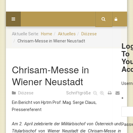
Aktuelle Seite:
Home
Aktuelles
Diözese
Chrisam-Messe in Wiener Neustadt
Lo
To
Yo
Chrisam-Messe in
Ac
Wiener Neustadt
User
Diözese
Schriftgröße
*
Ein Bericht von Hptm Prof. Mag. Serge Claus,
Pressereferent
Am 2. April zelebrierte der Militärbischof von Österreich und
Pass
Titularbischof von Wiener Neustadt die Chrisam-Messe in