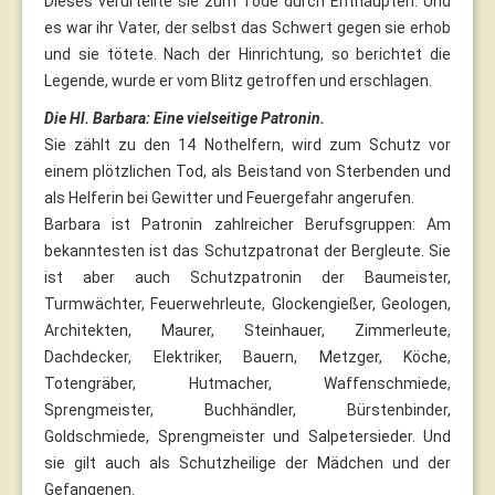
Dieses verurteilte sie zum Tode durch Enthaupten. Und
es war ihr Vater, der selbst das Schwert gegen sie erhob
und sie tötete. Nach der Hinrichtung, so berichtet die
Legende, wurde er vom Blitz getroffen und erschlagen.
Die Hl. Barbara: Eine vielseitige Patronin.
Sie zählt zu den 14 Nothelfern, wird zum Schutz vor
einem plötzlichen Tod, als Beistand von Sterbenden und
als Helferin bei Gewitter und Feuergefahr angerufen.
Barbara ist Patronin zahlreicher Berufsgruppen: Am
bekanntesten ist das Schutzpatronat der Bergleute. Sie
ist aber auch Schutzpatronin der Baumeister,
Turmwächter, Feuerwehrleute, Glockengießer, Geologen,
Architekten, Maurer, Steinhauer, Zimmerleute,
Dachdecker, Elektriker, Bauern, Metzger, Köche,
Totengräber, Hutmacher, Waffenschmiede,
Sprengmeister, Buchhändler, Bürstenbinder,
Goldschmiede, Sprengmeister und Salpetersieder. Und
sie gilt auch als Schutzheilige der Mädchen und der
Gefangenen.