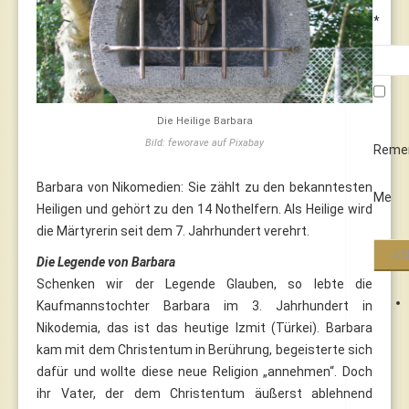
*
Die Heilige Barbara
Bild: feworave auf Pixabay
Reme
Barbara von Nikomedien: Sie zählt zu den bekanntesten
Me
Heiligen und gehört zu den 14 Nothelfern. Als Heilige wird
die Märtyrerin seit dem 7. Jahrhundert verehrt.
Die Legende von Barbara
Schenken wir der Legende Glauben, so lebte die
Kaufmannstochter Barbara im 3. Jahrhundert in
Nikodemia, das ist das heutige Izmit (Türkei). Barbara
kam mit dem Christentum in Berührung, begeisterte sich
dafür und wollte diese neue Religion „annehmen“. Doch
ihr Vater, der dem Christentum äußerst ablehnend