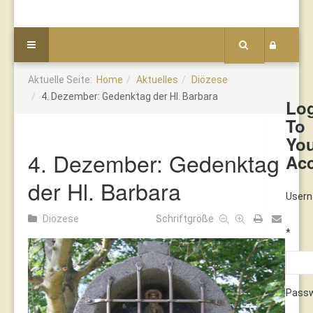
Aktuelle Seite:
Home
Aktuelles
Diözese
4. Dezember: Gedenktag der Hl. Barbara
Lo
To
Yo
4. Dezember: Gedenktag
Ac
der Hl. Barbara
User
Diözese
Schriftgröße
*
Pass