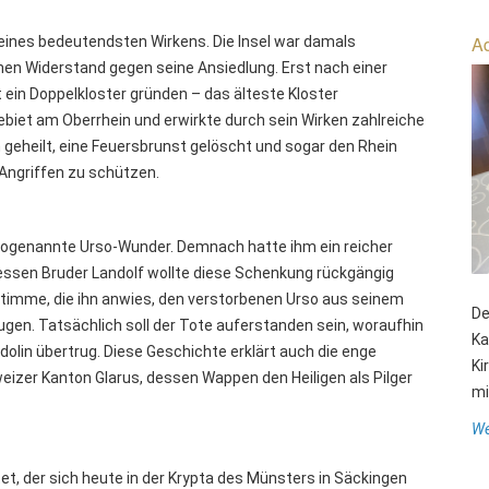
Ad
eines bedeutendsten Wirkens. Die Insel war damals
hen Widerstand gegen seine Ansiedlung. Erst nach einer
t ein Doppelkloster gründen – das älteste Kloster
ebiet am Oberrhein und erwirkte durch sein Wirken zahlreiche
geheilt, eine Feuersbrunst gelöscht und sogar den Rhein
 Angriffen zu schützen.
 sogenannte Urso-Wunder. Demnach hatte ihm ein reicher
ssen Bruder Landolf wollte diese Schenkung rückgängig
 Stimme, die ihn anwies, den verstorbenen Urso aus seinem
De
ugen. Tatsächlich soll der Tote auferstanden sein, woraufhin
Ka
dolin übertrug. Diese Geschichte erklärt auch die enge
Ki
izer Kanton Glarus, dessen Wappen den Heiligen als Pilger
mit
We
t, der sich heute in der Krypta des Münsters in Säckingen