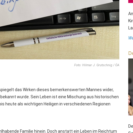
Am
Ki
La
We
De
Foto: Hilmar J. Grutschnig / ÖA
d spiegelt das Wirken dieses bemerkenswerten Mannes wider,
 bekannt wurde. Sein Leben ist eine Mischung aus historischen
s heute als wichtigen Heiligen in verschiedenen Regionen
De
wohlhabende Familie hinein. Doch anstatt ein Leben im Reichtum