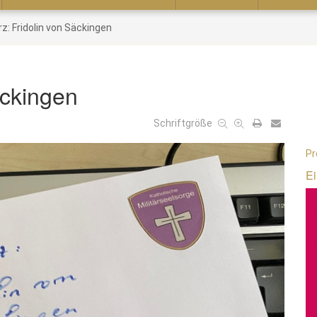
rz: Fridolin von Säckingen
äckingen
Schriftgröße
Pr
Ei