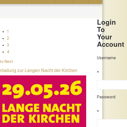
Login
To
1
Your
2
Account
3
4
Username
ev
Next
nladung zur Langen Nacht der Kirchen
*
Password
*