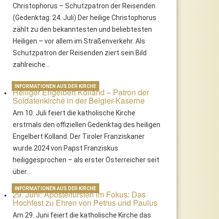
Christophorus – Schutzpatron der Reisenden
(Gedenktag: 24. Juli) Der heilige Christophorus
zählt zu den bekanntesten und beliebtesten
Heiligen – vor allem im Straßenverkehr. Als
Schutzpatron der Reisenden ziert sein Bild
zahlreiche…
INFORMATIONEN AUS DER KIRCHE
Heiliger Engelbert Kolland – Patron der
Soldatenkirche in der Belgier-Kaserne
Am 10. Juli feiert die katholische Kirche
erstmals den offiziellen Gedenktag des heiligen
dvent – Bedeutung und gelebte
Mariä Himmelfahrt – Ein Feier
raditionen
zwischen Himmel und Erde
Engelbert Kolland. Der Tiroler Franziskaner
wurde 2024 von Papst Franziskus
heiliggesprochen – als erster Österreicher seit
über…
INFORMATIONEN AUS DER KIRCHE
29. Juni: Apostelfürsten im Fokus: Das
Hochfest zu Ehren von Petrus und Paulus
Am 29. Juni feiert die katholische Kirche das