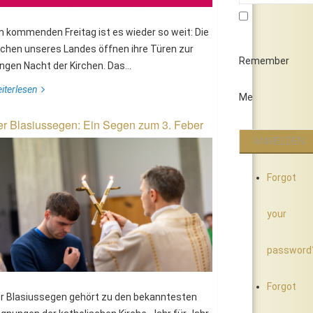
 kommenden Freitag ist es wieder so weit: Die
rchen unseres Landes öffnen ihre Türen zur
Remember
ngen Nacht der Kirchen. Das...
iterlesen
Me
r Blasiussegen: Ein Segen zum 3. Feber
Forgot
your
password
Forgot
r Blasiussegen gehört zu den bekanntesten