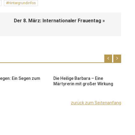
Hintergrundinfos
Der 8. März: Internationaler Frauentag »
segen: Ein Segen zum
Die Heilige Barbara – Eine
A
Märtyrerin mit großer Wirkung
T
zurück zum Seitenanfang