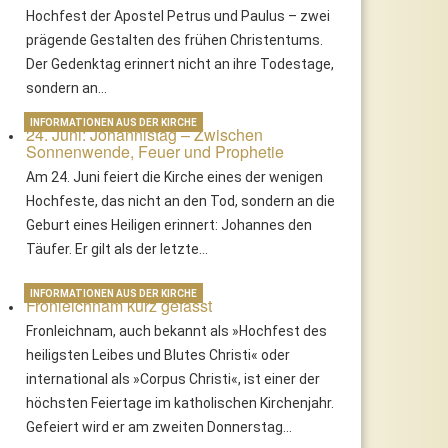
Hochfest der Apostel Petrus und Paulus – zwei
prägende Gestalten des frühen Christentums.
Der Gedenktag erinnert nicht an ihre Todestage,
sondern an…
INFORMATIONEN AUS DER KIRCHE
24. Juni: Johannistag – Zwischen
Sonnenwende, Feuer und Prophetie
Am 24. Juni feiert die Kirche eines der wenigen
Hochfeste, das nicht an den Tod, sondern an die
Geburt eines Heiligen erinnert: Johannes den
Täufer. Er gilt als der letzte…
INFORMATIONEN AUS DER KIRCHE
Fronleichnam kurz gefasst
Fronleichnam, auch bekannt als »Hochfest des
heiligsten Leibes und Blutes Christi« oder
international als »Corpus Christi«, ist einer der
höchsten Feiertage im katholischen Kirchenjahr.
Gefeiert wird er am zweiten Donnerstag…