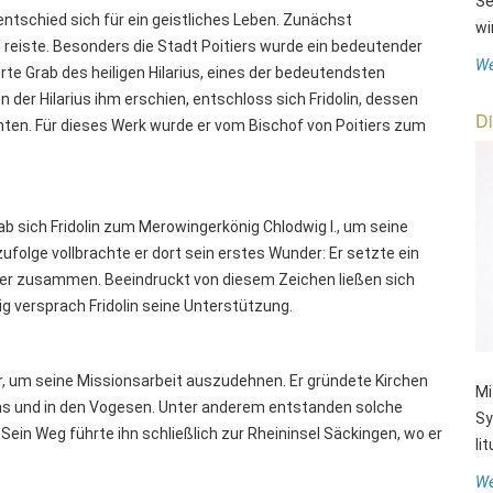
Se
entschied sich für ein geistliches Leben. Zunächst
wi
en reiste. Besonders die Stadt Poitiers wurde ein bedeutender
We
rte Grab des heiligen Hilarius, eines der bedeutendsten
in der Hilarius ihm erschien, entschloss sich Fridolin, dessen
Di
chten. Für dieses Werk wurde er vom Bischof von Poitiers zum
b sich Fridolin zum Merowingerkönig Chlodwig I., um seine
zufolge vollbrachte er dort sein erstes Wunder: Er setzte ein
er zusammen. Beeindruckt von diesem Zeichen ließen sich
g versprach Fridolin seine Unterstützung.
iter, um seine Missionsarbeit auszudehnen. Er gründete Kirchen
Mi
ins und in den Vogesen. Unter anderem entstanden solche
Sy
 Sein Weg führte ihn schließlich zur Rheininsel Säckingen, wo er
li
We