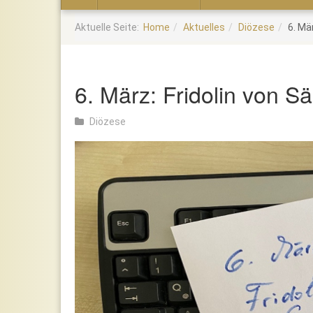
Home
Aktuelle Seite:
Home
Aktuelles
Diözese
6. Mä
6. März: Fridolin von S
Diözese