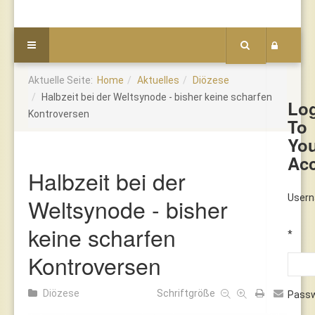
Aktuelle Seite:
Home
Aktuelles
Diözese
Halbzeit bei der Weltsynode - bisher keine scharfen
Lo
Kontroversen
To
Yo
Ac
Halbzeit bei der
User
Weltsynode - bisher
keine scharfen
*
Kontroversen
Diözese
Schriftgröße
Pass