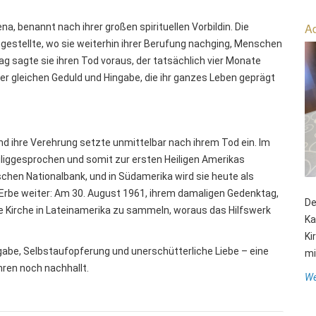
Ad
a, benannt nach ihrer großen spirituellen Vorbildin. Die
gestellte, wo sie weiterhin ihrer Berufung nachging, Menschen
ag sagte sie ihren Tod voraus, der tatsächlich vier Monate
 der gleichen Geduld und Hingabe, die ihr ganzes Leben geprägt
und ihre Verehrung setzte unmittelbar nach ihrem Tod ein. Im
eiliggesprochen und somit zur ersten Heiligen Amerikas
ischen Nationalbank, und in Südamerika wird sie heute als
r Erbe weiter: Am 30. August 1961, ihrem damaligen Gedenktag,
De
e Kirche in Lateinamerika zu sammeln, woraus das Hilfswerk
Ka
Ki
ngabe, Selbstaufopferung und unerschütterliche Liebe – eine
mit
hren noch nachhallt.
We