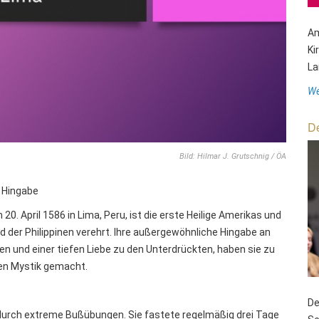
Am
Ki
La
We
De
Bild: Hilmar J. Grutschnig / ÖA
e Hingabe
20. April 1586 in Lima, Peru, ist die erste Heilige Amerikas und
 der Philippinen verehrt. Ihre außergewöhnliche Hingabe an
n und einer tiefen Liebe zu den Unterdrückten, haben sie zu
hen Mystik gemacht.
De
durch extreme Bußübungen. Sie fastete regelmäßig drei Tage