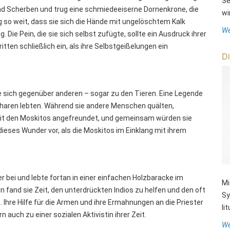
Se
nd Scherben und trug eine schmiedeeiserne Dornenkrone, die
wi
g so weit, dass sie sich die Hände mit ungelöschtem Kalk
We
 Die Pein, die sie sich selbst zufügte, sollte ein Ausdruck ihrer
itten schließlich ein, als ihre Selbstgeißelungen ein
Di
sie sich gegenüber anderen – sogar zu den Tieren. Eine Legende
 Scharen lebten. Während sie andere Menschen quälten,
 mit den Moskitos angefreundet, und gemeinsam würden sie
ieses Wunder vor, als die Moskitos im Einklang mit ihrem
 bei und lebte fortan in einer einfachen Holzbaracke im
Mi
lin fand sie Zeit, den unterdrückten Indios zu helfen und den oft
Sy
 Ihre Hilfe für die Armen und ihre Ermahnungen an die Priester
li
n auch zu einer sozialen Aktivistin ihrer Zeit.
We