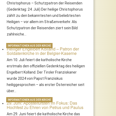
Christophorus – Schutzpatron der Reisenden
(Gedenktag: 24. Juli) Der heilige Christophorus
zählt zu den bekanntesten und beliebtesten
Heiligen – vor allem im Straßenverkehr. Als
Schutzpatron der Reisenden ziert sein Bild
zahlreiche…
INFORMATIONEN AUS DER KIRCHE
Heiliger Engelbert Kolland – Patron der
Soldatenkirche in der Belgier-Kaserne
Am 10. Juli feiert die katholische Kirche
erstmals den offiziellen Gedenktag des heiligen
Engelbert Kolland. Der Tiroler Franziskaner
wurde 2024 von Papst Franziskus
heiliggesprochen – als erster Österreicher seit
über…
INFORMATIONEN AUS DER KIRCHE
29. Juni: Apostelfürsten im Fokus: Das
Hochfest zu Ehren von Petrus und Paulus
Am 29. Juni feiert die katholische Kirche das