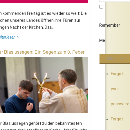
 kommenden Freitag ist es wieder so weit: Die
rchen unseres Landes öffnen ihre Türen zur
Remember
ngen Nacht der Kirchen. Das...
iterlesen
Me
r Blasiussegen: Ein Segen zum 3. Feber
Forgot
your
password
Forgot
r Blasiussegen gehört zu den bekanntesten