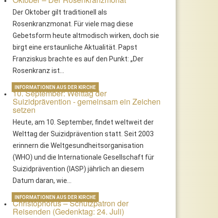
Der Oktober gilt traditionell als
Rosenkranzmonat. Für viele mag diese
Gebetsform heute altmodisch wirken, doch sie
birgt eine erstaunliche Aktualität. Papst
Franziskus brachte es auf den Punkt: „Der
Rosenkranz ist…
INFORMATIONEN AUS DER KIRCHE
10. September: Welttag der
Suizidprävention - gemeinsam ein Zeichen
setzen
Heute, am 10. September, findet weltweit der
Welttag der Suizidprävention statt. Seit 2003
erinnern die Weltgesundheitsorganisation
dvent – Bedeutung und gelebte
Mariä Himmelfahrt – Ein Feier
(WHO) und die Internationale Gesellschaft für
raditionen
zwischen Himmel und Erde
Suizidprävention (IASP) jährlich an diesem
Datum daran, wie…
INFORMATIONEN AUS DER KIRCHE
Christophorus – Schutzpatron der
Reisenden (Gedenktag: 24. Juli)