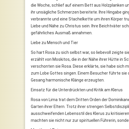
die Woche, schlief auf einem Bett aus Holzplanken u
ihr unsägliche Schmerzen bereitete. Ihre Hingabe gin
verbrannte und eine Stachelkette um ihren Körper trug.
Liebe und Nähe zu Christus sein. Ihre Beichtväter schr
gefährliches Ausmaß annahmen.
Liebe zu Mensch und Tier
So hart Rosa zu sich selbst war, so liebevoll zeigte 
erzählt von Moskitos, die in der Nähe ihrer Hütte in
verschonten sie Rosa. Diese erklärte, sie habe sich
zum Lobe Gottes singen. Einem Besucher führte sie d
Gesang harmonische Klänge erzeugten.
Einsatz für die Unterdrückten und Kritik am Klerus
Rosa von Lima trat dem Dritten Orden der Dominikaner
Garten ihrer Eltern. Trotz ihrer strengen Selbstdiszip
ausschweifenden Lebensstil des Klerus zu kritisieren.
machten sie nicht nur zur spirituellen Führerin, sonder