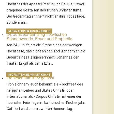
Hochfest der Apostel Petrus und Paulus – zwei
prägende Gestalten des frühen Christentums.
Der Gedenktag erinnert nicht an ihre Todestage,
sondern an…
INFORMATIONEN AUS DER KIRCHE
24. Juni: Johannistag – Zwischen
Sonnenwende, Feuer und Prophetie
Am 24. Juni feiert die Kirche eines der wenigen
Hochfeste, das nicht an den Tod, sondern an die
Geburt eines Heiligen erinnert: Johannes den
Täufer. Er gilt als der letzte…
INFORMATIONEN AUS DER KIRCHE
Fronleichnam kurz gefasst
Fronleichnam, auch bekannt als »Hochfest des
heiligsten Leibes und Blutes Christi« oder
international als »Corpus Christi«, ist einer der
höchsten Feiertage im katholischen Kirchenjahr.
Gefeiert wird er am zweiten Donnerstag…