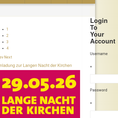
Login
To
1
Your
2
Account
3
4
Username
ev
Next
nladung zur Langen Nacht der Kirchen
*
Password
*