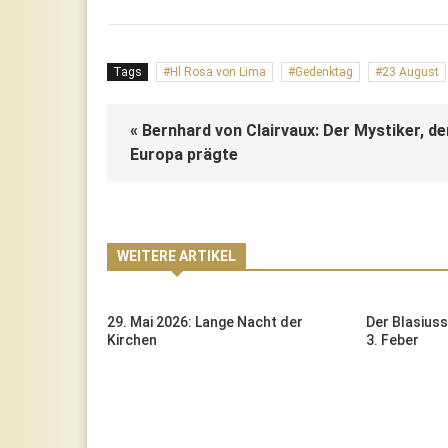
Tags
Hl Rosa von Lima
Gedenktag
23 August
« Bernhard von Clairvaux: Der Mystiker, de
Europa prägte
WEITERE ARTIKEL
n Feiertag
29. Mai 2026: Lange Nacht der
Der Blasius
Erde
Kirchen
3. Feber